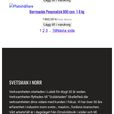
Lägg till i varukorg
Borrmaskin Pneumatisk 800 rpm, 1,8 kg
1460,00
kr
Exkl. Moms
Lägg till i varukorg
1
2
3
…
16
Nästa sida
SVETSMAN I NORR
Verksamheten startades i Luleå för drygt 20 år sedan.
Verksamheten flyttades till ”Guldstaden” Skellefteå där
verksamheten drivs vidare med kunden i fokus. Vi har över 30 års
erfarenhet i industrin inom svets-, maskin-, fordons-branschen.
Vårt arbetsfält är i dagsläget från Örnsköldsvik i söder och till