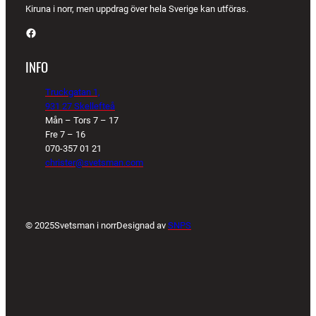
Kiruna i norr, men uppdrag över hela Sverige kan utföras.
Facebook
INFO
Truckgatan 1,
931 27 Skellefteå
Mån – Tors 7 – 17
Fre 7 – 16
070-357 01 21
christer@svetsman.com
© 2025
Svetsman i norr
Designad av
SNPS