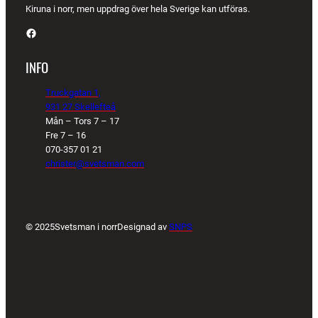
Kiruna i norr, men uppdrag över hela Sverige kan utföras.
Facebook
INFO
Truckgatan 1,
931 27 Skellefteå
Mån – Tors 7 – 17
Fre 7 – 16
070-357 01 21
christer@svetsman.com
© 2025
Svetsman i norr
Designad av
SNPS