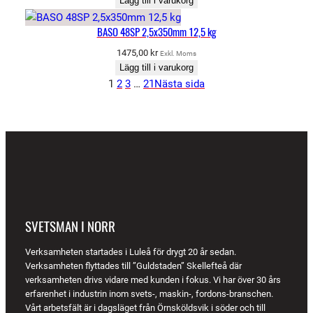
Lägg till i varukorg
BASO 48SP 2,5x350mm 12,5 kg
1475,00
kr
Exkl. Moms
Lägg till i varukorg
1
2
3
…
21
Nästa sida
SVETSMAN I NORR
Verksamheten startades i Luleå för drygt 20 år sedan.
Verksamheten flyttades till ”Guldstaden” Skellefteå där
verksamheten drivs vidare med kunden i fokus. Vi har över 30 års
erfarenhet i industrin inom svets-, maskin-, fordons-branschen.
Vårt arbetsfält är i dagsläget från Örnsköldsvik i söder och till