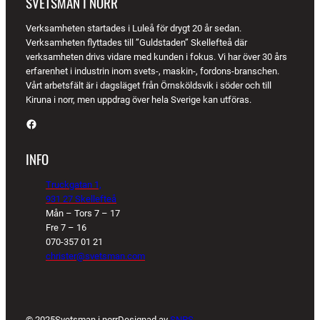
SVETSMAN I NORR
Verksamheten startades i Luleå för drygt 20 år sedan.
Verksamheten flyttades till ”Guldstaden” Skellefteå där
verksamheten drivs vidare med kunden i fokus. Vi har över 30 års
erfarenhet i industrin inom svets-, maskin-, fordons-branschen.
Vårt arbetsfält är i dagsläget från Örnsköldsvik i söder och till
Kiruna i norr, men uppdrag över hela Sverige kan utföras.
Facebook
INFO
Truckgatan 1,
931 27 Skellefteå
Mån – Tors 7 – 17
Fre 7 – 16
070-357 01 21
christer@svetsman.com
© 2025
Svetsman i norr
Designad av
SNPS