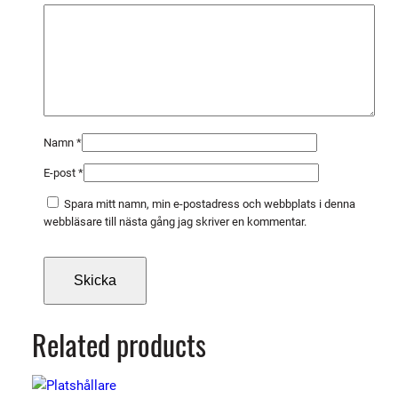
5
p
a
c
k
m
ä
Namn
*
n
E-post
*
g
d
Spara mitt namn, min e-postadress och webbplats i denna
webbläsare till nästa gång jag skriver en kommentar.
Related products