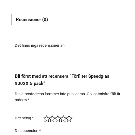
l
t
Recensioner (0)
e
r
S
p
Det finns inga recensioner än.
e
e
d
g
Bli först med att recensera ”Förfilter Speedglas
l
9002X 5 pack”
a
s
Din e-postadress kommer inte publiceras.
Obligatoriska fält är
märkta
*
9
0
0
Ditt betyg
*
2
X
Din recension
*