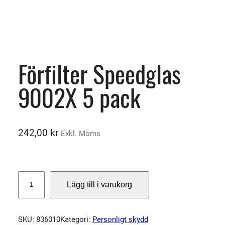
Förfilter Speedglas
9002X 5 pack
242,00
kr
Exkl. Moms
F
Lägg till i varukorg
ö
r
f
SKU:
836010
Kategori:
Personligt skydd
i