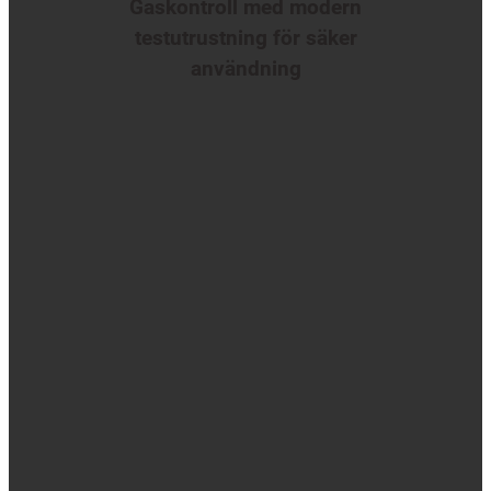
Gaskontroll med modern
testutrustning för säker
användning