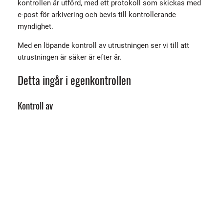
kontrollen är utförd, med ett protokoll som skickas med
e-post för arkivering och bevis till kontrollerande
myndighet.
Med en löpande kontroll av utrustningen ser vi till att
utrustningen är säker år efter år.
Detta ingår i egenkontrollen
Kontroll av
kärra
regulatorer
slangar
bakslagsspärrar
ventiler
Lindes originalartiklar används som reservdelar om
inget annat önskas