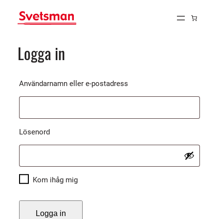
Hoppa
till
innehåll
Logga in
Obligatoriskt
Användarnamn eller e-postadress
Obligatoriskt
Lösenord
Kom ihåg mig
Logga in