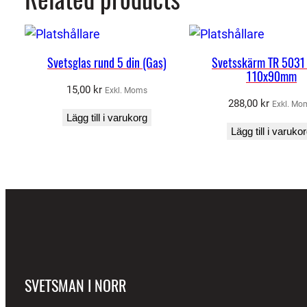
Svetsglas rund 5 din (Gas)
Svetsskärm TR 5031 
110x90mm
15,00
kr
Exkl. Moms
288,00
kr
Exkl. Mo
Lägg till i varukorg
Lägg till i varuko
SVETSMAN I NORR