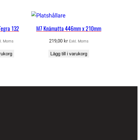
Tegra 132
M7 Knämatta 446mm x 210mm
219,00
kr
l. Moms
Exkl. Moms
arukorg
Lägg till i varukorg