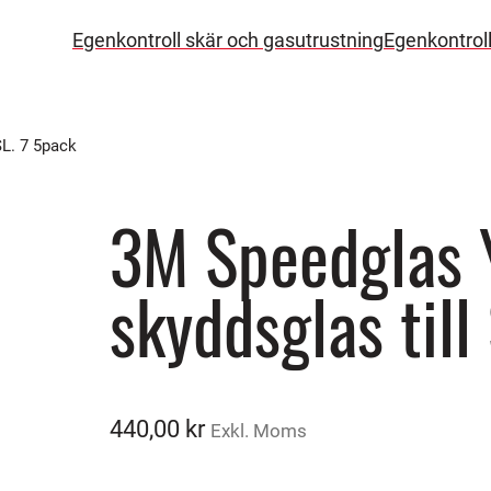
Egenkontroll skär och gasutrustning
Egenkontrol
SL. 7 5pack
3M Speedglas 
skyddsglas till
440,00
kr
Exkl. Moms