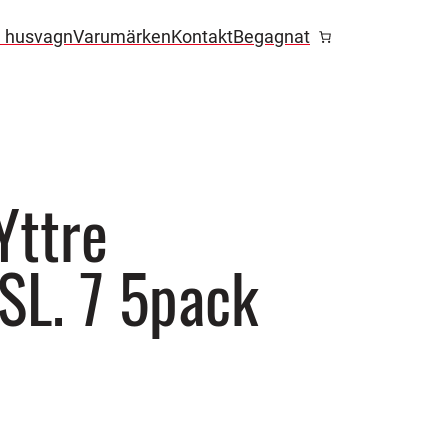
l husvagn
Varumärken
Kontakt
Begagnat
Yttre
 SL. 7 5pack