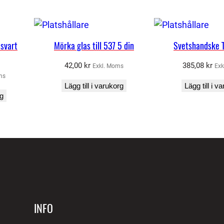
r
e
s
svart
Mörka glas till 537 5 din
Svetshandske 
k
y
42,00
kr
385,08
kr
Exkl. Moms
Exk
ms
d
Lägg till i varukorg
Lägg till i v
d
rg
s
g
l
a
s
t
i
l
INFO
l