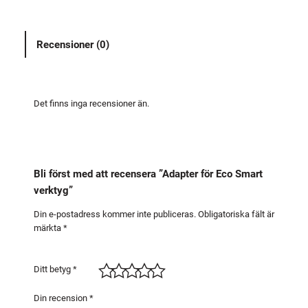
e
r
Recensioner (0)
f
ö
r
E
Det finns inga recensioner än.
c
o
S
m
Bli först med att recensera ”Adapter för Eco Smart
a
verktyg”
r
t
Din e-postadress kommer inte publiceras.
Obligatoriska fält är
märkta
*
v
e
r
Ditt betyg
*
k
t
Din recension
*