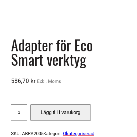
Adapter för Eco
Smart verktyg
586,70
kr
Exkl. Moms
A
Lägg till i varukorg
d
a
p
SKU:
ABRA2005
Kategori:
Okategoriserad
t