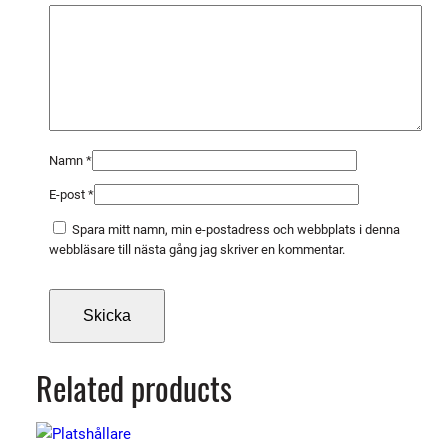
y
g
m
ä
n
g
d
Namn
*
E-post
*
Spara mitt namn, min e-postadress och webbplats i denna
webbläsare till nästa gång jag skriver en kommentar.
Related products