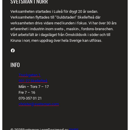
SVETSMAN I NORR
Verksamheten startades i Luleå för drygt 20 år sedan.
Verksamheten flyttades till ”Guldstaden” Skellefteå där
verksamheten drivs vidare med kunden i fokus. Vi har över 30 års
erfarenhet i industrin inom svets-, maskin-, fordons-branschen.
Vårt arbetsfält är i dagsläget från Örnsköldsvik i söder och till
Kiruna i norr, men uppdrag över hela Sverige kan utföras.
Facebook
INFO
Truckgatan 1,
931 27 Skellefteå
Mån – Tors 7 – 17
Fre 7 – 16
070-357 01 21
christer@svetsman.com
© 2025
Svetsman i norr
Designad av
SNPS