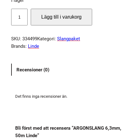
I lager
A
Lägg till i varukorg
R
G
O
SKU:
334499
Kategori:
Slangpaket
N
Brands:
Linde
S
L
A
Recensioner (0)
N
G
6
,
Det finns inga recensioner än.
3
m
m
,
Bli först med att recensera ”ARGONSLANG 6,3mm,
5
50m Linde”
0