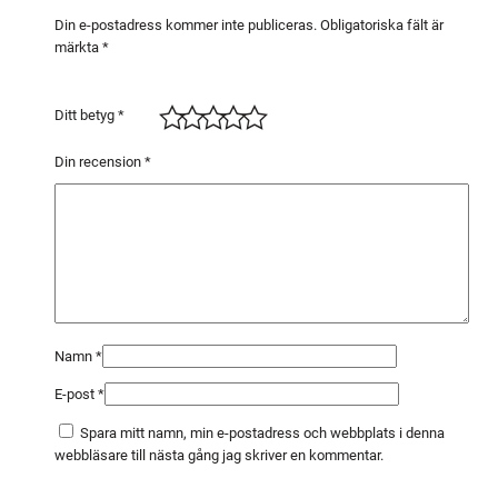
m
Din e-postadress kommer inte publiceras.
Obligatoriska fält är
märkta
*
L
i
n
Ditt betyg
*
d
e
Din recension
*
m
ä
n
g
d
Namn
*
E-post
*
Spara mitt namn, min e-postadress och webbplats i denna
webbläsare till nästa gång jag skriver en kommentar.