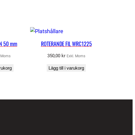
AN 50 mm
ROTERANDE FIL WRC1225
350,00
kr
. Moms
Exkl. Moms
arukorg
Lägg till i varukorg