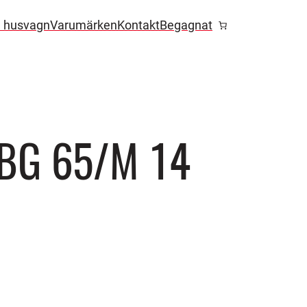
l husvagn
Varumärken
Kontakt
Begagnat
BG 65/M 14