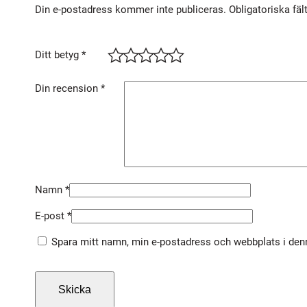
Din e-postadress kommer inte publiceras.
Obligatoriska fäl
Ditt betyg
*
Din recension
*
Namn
*
E-post
*
Spara mitt namn, min e-postadress och webbplats i denn