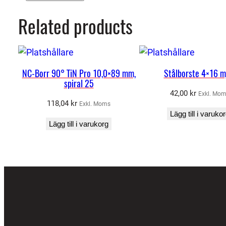
Related products
NC-Borr 90° TiN Pro 10,0×89 mm,
Stålborste 4×16 m
spiral 25
42,00
kr
Exkl. Mo
118,04
kr
Exkl. Moms
Lägg till i varuko
Lägg till i varukorg