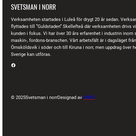
SVETSMAN I NORR
Verksamheten startades i Luleå för drygt 20 år sedan. Verks
flyttades till ”Guldstaden” Skellefteå där verksamheten drivs 
kunden i fokus. Vi har över 30 års erfarenhet i industrin inom s
maskin-, fordons-branschen. Vårt arbetsfält är i dagsläget frå
Örnsköldsvik i söder och till Kiruna i norr, men uppdrag över h
Sverige kan utföras.
Facebook
© 2025
Svetsman i norr
Designad av
SNPS