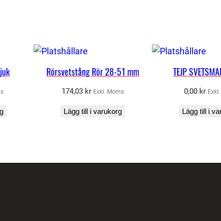
juk
Rörsvetstång Rör 28-51 mm
TEJP SVETSM
174,03
kr
0,00
kr
ms
Exkl. Moms
Exkl
rg
Lägg till i varukorg
Lägg till i v