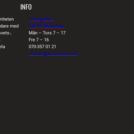
INFO
amheten
Truckgatan 1,
vidare med
931 27 Skellefteå
vets-,
Mån – Tors 7 – 17
n
Fre 7 – 16
ela
070-357 01 21
christer@svetsman.com