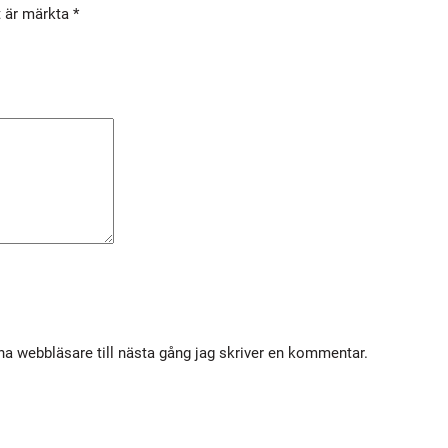
t är märkta
*
M
1
4
I
N
O
X
0
,
5
m
ä
n
a webbläsare till nästa gång jag skriver en kommentar.
g
d