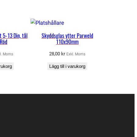
 5-13 Din, tål
Skyddsglas ytter Parweld
 Röd
110x90mm
28,00
kr
l. Moms
Exkl. Moms
arukorg
Lägg till i varukorg