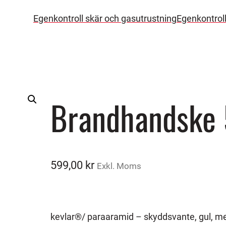
Egenkontroll skär och gasutrustning
Egenkontrol
Brandhandske
599,00
kr
Exkl. Moms
kevlar®/ paraaramid – skyddsvante, gul, med