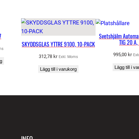
5
0
1
0
7
Svetshjälm Automat
/
TIG 20 A,
SKYDDSGLAS YTTRE 9100, 10-PACK
4
ms
995,00
kr
Exk
312,78
kr
0
Exkl. Moms
rg
0
Lägg till i v
Lägg till i varukorg
m
ä
n
g
d