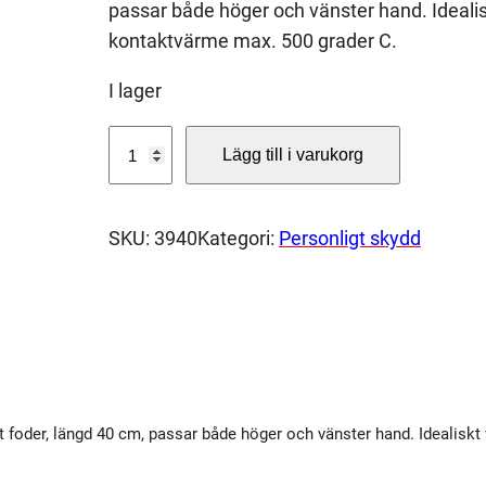
passar både höger och vänster hand. Ideali
kontaktvärme max. 500 grader C.
I lager
B
Lägg till i varukorg
r
a
n
SKU:
3940
Kategori:
Personligt skydd
d
h
a
n
d
s
 foder, längd 40 cm, passar både höger och vänster hand. Idealisk
k
e