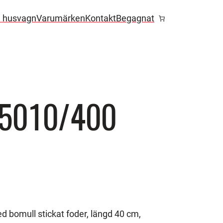
l husvagn
Varumärken
Kontakt
Begagnat
 5010/400
 bomull stickat foder, längd 40 cm,