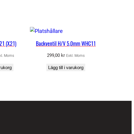
1 (X21)
Backventil H/V 5,0mm WHC11
299,00
kr
kl. Moms
Exkl. Moms
arukorg
Lägg till i varukorg