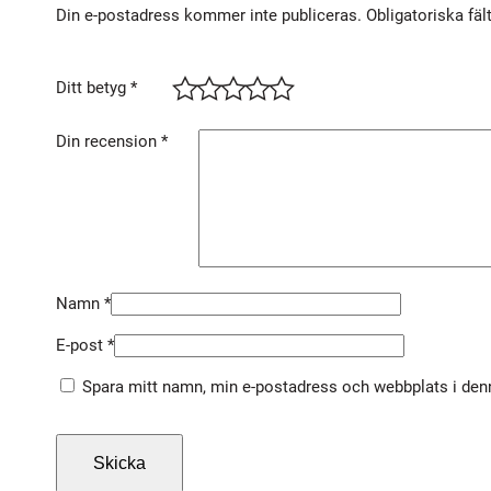
Din e-postadress kommer inte publiceras.
Obligatoriska fäl
Ditt betyg
*
Din recension
*
Namn
*
E-post
*
Spara mitt namn, min e-postadress och webbplats i denn