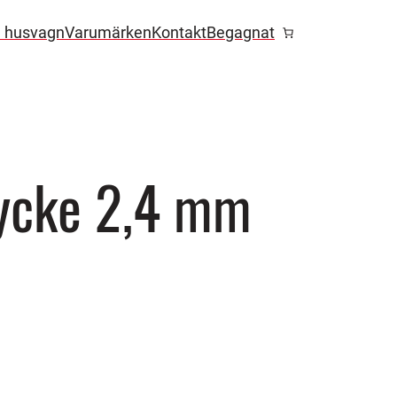
l husvagn
Varumärken
Kontakt
Begagnat
ycke 2,4 mm