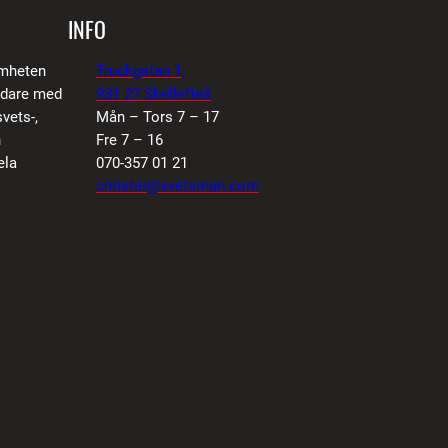
INFO
amheten
Truckgatan 1,
vidare med
931 27 Skellefteå
vets-,
Mån – Tors 7 – 17
n
Fre 7 – 16
ela
070-357 01 21
christer@svetsman.com