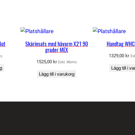
Nut
Skärinsats med hävarm X21 90
Handtag WHC2
grader MEX
1329,00
kr
ms
Ex
1525,00
kr
Exkl. Moms
rg
Lägg till i v
Lägg till i varukorg