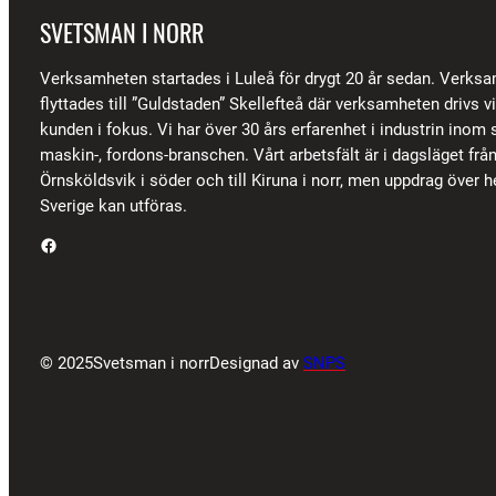
SVETSMAN I NORR
Verksamheten startades i Luleå för drygt 20 år sedan. Verks
flyttades till ”Guldstaden” Skellefteå där verksamheten drivs 
kunden i fokus. Vi har över 30 års erfarenhet i industrin inom s
maskin-, fordons-branschen. Vårt arbetsfält är i dagsläget frå
Örnsköldsvik i söder och till Kiruna i norr, men uppdrag över h
Sverige kan utföras.
Facebook
© 2025
Svetsman i norr
Designad av
SNPS