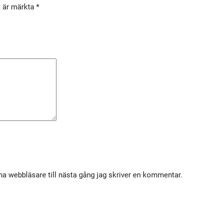
t är märkta
*
k
e
2
,
4
m
m
S
L
m
ä
n
g
a webbläsare till nästa gång jag skriver en kommentar.
d