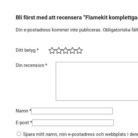
Bli först med att recensera ”Flamekit komplettga
Din e-postadress kommer inte publiceras.
Obligatoriska fäl
Ditt betyg
*
Din recension
*
Namn
*
E-post
*
Spara mitt namn, min e-postadress och webbplats i denn