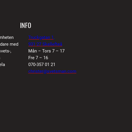
INFO
amheten
Truckgatan 1,
vidare med
931 27 Skellefteå
vets-,
Mån – Tors 7 – 17
n
Fre 7 – 16
ela
070-357 01 21
christer@svetsman.com