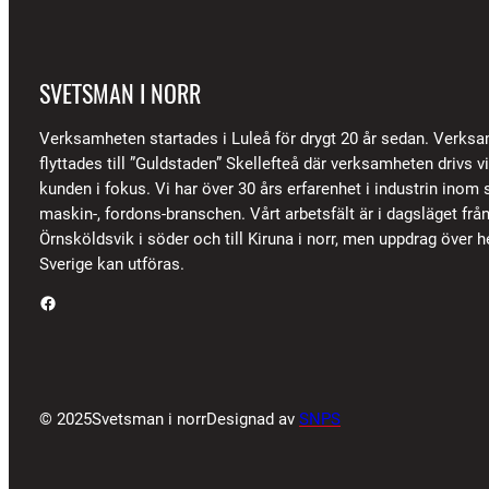
SVETSMAN I NORR
Verksamheten startades i Luleå för drygt 20 år sedan. Verks
flyttades till ”Guldstaden” Skellefteå där verksamheten drivs 
kunden i fokus. Vi har över 30 års erfarenhet i industrin inom s
maskin-, fordons-branschen. Vårt arbetsfält är i dagsläget frå
Örnsköldsvik i söder och till Kiruna i norr, men uppdrag över h
Sverige kan utföras.
Facebook
© 2025
Svetsman i norr
Designad av
SNPS