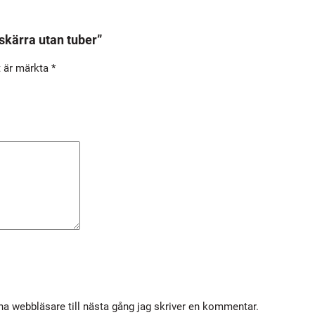
t
g
skärra utan tuber”
a
t är märkta
*
s
k
ä
r
r
a
u
t
a
n
t
u
b
a webbläsare till nästa gång jag skriver en kommentar.