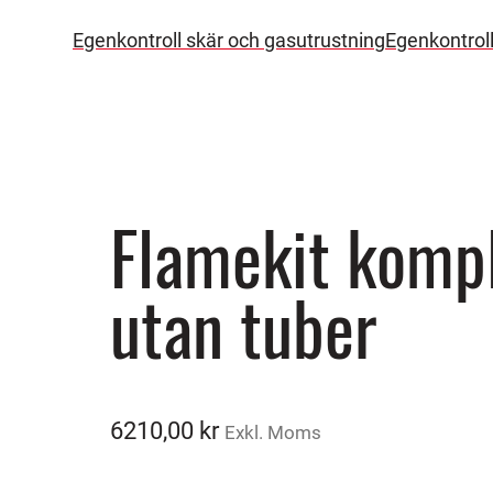
Egenkontroll skär och gasutrustning
Egenkontrol
Flamekit komp
utan tuber
6210,00
kr
Exkl. Moms