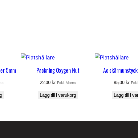
e
r
m
ä
n
g
d
ler 5mm
Packning Oxygen Nut
Ac skärmunstyck
22,00
kr
85,00
kr
ms
Exkl. Moms
Exk
rg
Lägg till i varukorg
Lägg till i v