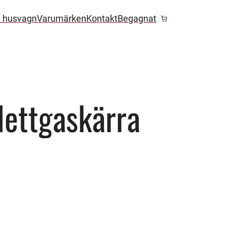
l husvagn
Varumärken
Kontakt
Begagnat
lettgaskärra