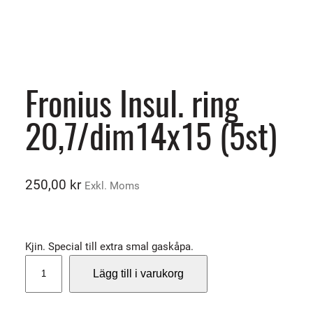
Fronius Insul. ring
20,7/dim14x15 (5st)
250,00
kr
Exkl. Moms
Kjin. Special till extra smal gaskåpa.
F
Lägg till i varukorg
r
o
n