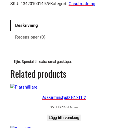
SKU:
1342010014975
Kategori:
Gasutrustning
i
u
s
Beskrivning
I
n
Recensioner (0)
s
u
l
.
Kjin. Special till extra smal gaskåpa.
r
Related products
i
n
g
2
Ac skärmunstycke HA 211-2
0
85,00
kr
Exkl. Moms
,
7
Lägg till i varukorg
/