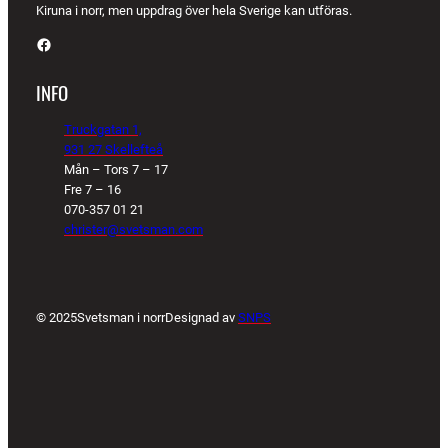
Kiruna i norr, men uppdrag över hela Sverige kan utföras.
Facebook
INFO
Truckgatan 1,
931 27 Skellefteå
Mån – Tors 7 – 17
Fre 7 – 16
070-357 01 21
christer@svetsman.com
© 2025
Svetsman i norr
Designad av
SNPS