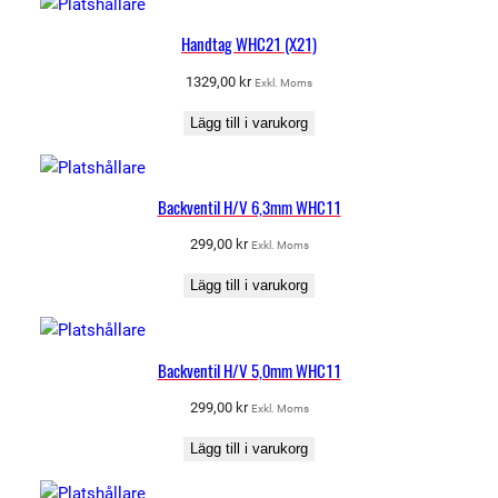
d
i
Handtag WHC21 (X21)
m
1329,00
kr
Exkl. Moms
1
4
Lägg till i varukorg
x
1
5
Backventil H/V 6,3mm WHC11
(
299,00
kr
Exkl. Moms
5
s
Lägg till i varukorg
t
)
m
Backventil H/V 5,0mm WHC11
ä
n
299,00
kr
Exkl. Moms
g
Lägg till i varukorg
d