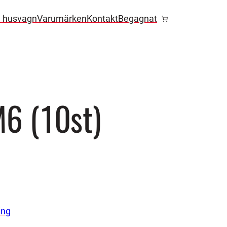
l husvagn
Varumärken
Kontakt
Begagnat
M6 (10st)
ing