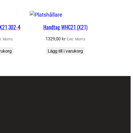
X21 302-4
Handtag WHC21 (X21)
1329,00
kr
l. Moms
Exkl. Moms
arukorg
Lägg till i varukorg