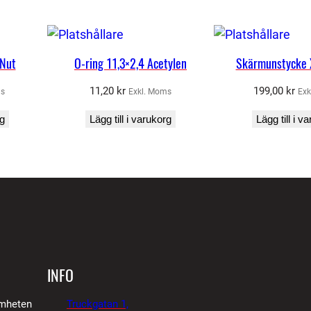
 Nut
O-ring 11,3×2,4 Acetylen
Skärmunstycke 
11,20
kr
199,00
kr
ms
Exkl. Moms
Exk
rg
Lägg till i varukorg
Lägg till i v
INFO
amheten
Truckgatan 1,