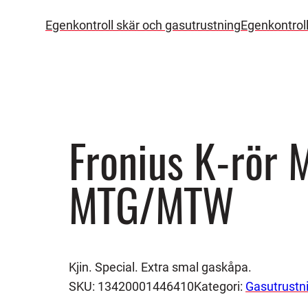
Egenkontroll skär och gasutrustning
Egenkontrol
Fronius K-rör 
MTG/MTW
Kjin. Special. Extra smal gaskåpa.
SKU:
13420001446410
Kategori:
Gasutrustn