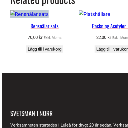
Rensnålar sats
Packning Acetylen
70,00
kr
22,00
kr
Exkl. Moms
Exkl. Mo
Lägg till i varukorg
Lägg till i varuko
SVETSMAN I NORR
Verksamheten startades i Luleå för drygt 20 år sedan. Verks