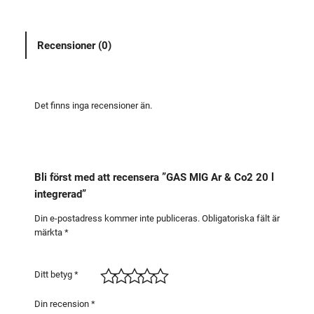
G
A
Recensioner (0)
r
&
C
o
Det finns inga recensioner än.
2
2
0
l
Bli först med att recensera ”GAS MIG Ar & Co2 20 l
i
integrerad”
n
t
Din e-postadress kommer inte publiceras.
Obligatoriska fält är
märkta
*
e
g
r
Ditt betyg
*
e
r
Din recension
*