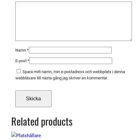
a
d
m
ä
n
g
d
Namn
*
E-post
*
Spara mitt namn, min e-postadress och webbplats i denna
webbläsare till nästa gång jag skriver en kommentar.
Related products