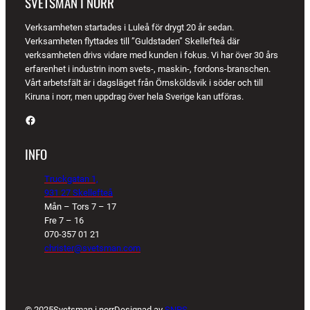
SVETSMAN I NORR
Verksamheten startades i Luleå för drygt 20 år sedan.
Verksamheten flyttades till ”Guldstaden” Skellefteå där
verksamheten drivs vidare med kunden i fokus. Vi har över 30 års
erfarenhet i industrin inom svets-, maskin-, fordons-branschen.
Vårt arbetsfält är i dagsläget från Örnsköldsvik i söder och till
Kiruna i norr, men uppdrag över hela Sverige kan utföras.
Facebook
INFO
Truckgatan 1,
931 27 Skellefteå
Mån – Tors 7 – 17
Fre 7 – 16
070-357 01 21
christer@svetsman.com
© 2025
Svetsman i norr
Designad av
SNPS