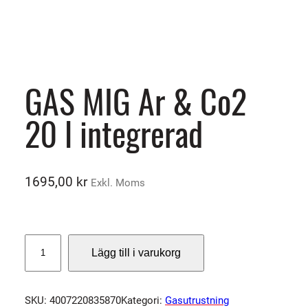
GAS MIG Ar & Co2
20 l integrerad
1695,00
kr
Exkl. Moms
G
Lägg till i varukorg
A
S
M
SKU:
4007220835870
Kategori:
Gasutrustning
I