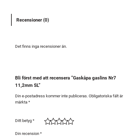
p
a
Recensioner (0)
g
a
s
l
Det finns inga recensioner än.
i
n
s
N
Bli först med att recensera ”Gaskåpa gaslins Nr7
r
11,2mm SL”
7
1
Din e-postadress kommer inte publiceras.
Obligatoriska fält är
märkta
*
1
,
2
Ditt betyg
*
m
m
Din recension
*