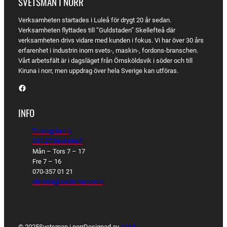
SVETSMAN I NORR
Verksamheten startades i Luleå för drygt 20 år sedan.
Verksamheten flyttades till ”Guldstaden” Skellefteå där
verksamheten drivs vidare med kunden i fokus. Vi har över 30 års
erfarenhet i industrin inom svets-, maskin-, fordons-branschen.
Vårt arbetsfält är i dagsläget från Örnsköldsvik i söder och till
Kiruna i norr, men uppdrag över hela Sverige kan utföras.
Facebook
INFO
Truckgatan 1,
931 27 Skellefteå
Mån – Tors 7 – 17
Fre 7 – 16
070-357 01 21
christer@svetsman.com
© 2025
Svetsman i norr
Designad av
SNPS