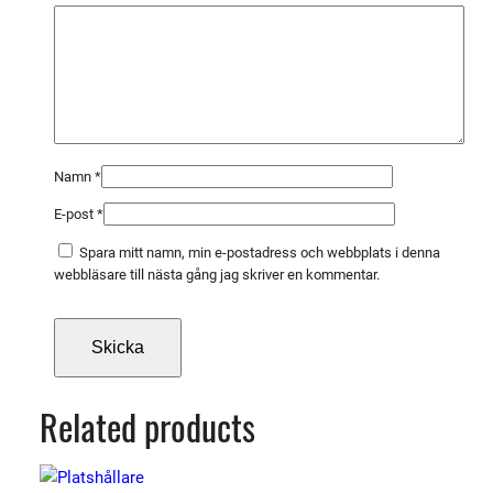
S
L
m
ä
n
g
d
Namn
*
E-post
*
Spara mitt namn, min e-postadress och webbplats i denna
webbläsare till nästa gång jag skriver en kommentar.
Related products