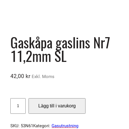
Gaskåpa gaslins Nr7
11,2mm SL
42,00
kr
Exkl. Moms
G
Lägg till i varukorg
a
s
k
SKU:
53N61
Kategori:
Gasutrustning
å