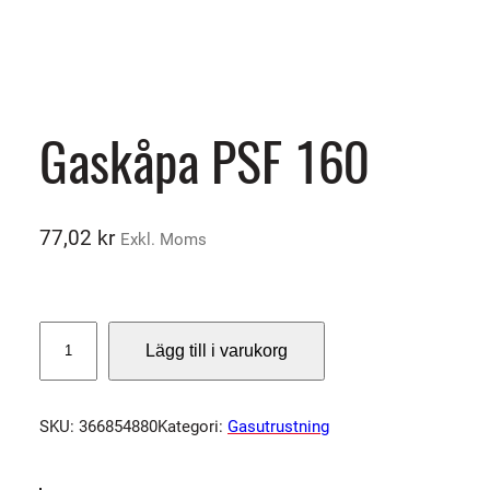
Gaskåpa PSF 160
77,02
kr
Exkl. Moms
G
Lägg till i varukorg
a
s
k
SKU:
366854880
Kategori:
Gasutrustning
å
p