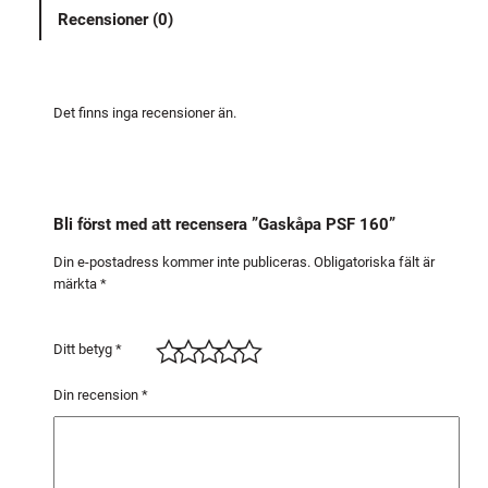
a
Recensioner (0)
P
S
F
1
Det finns inga recensioner än.
6
0
m
ä
Bli först med att recensera ”Gaskåpa PSF 160”
n
g
Din e-postadress kommer inte publiceras.
Obligatoriska fält är
märkta
*
d
Ditt betyg
*
Din recension
*