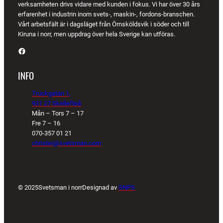
verksamheten drivs vidare med kunden i fokus. Vi har över 30 års
erfarenhet i industrin inom svets-, maskin-, fordons-branschen.
Vårt arbetsfält är i dagsläget från Örnsköldsvik i söder och till
Kiruna i norr, men uppdrag över hela Sverige kan utföras.
Facebook
INFO
Truckgatan 1,
931 27 Skellefteå
Mån – Tors 7 – 17
Fre 7 – 16
070-357 01 21
christer@svetsman.com
© 2025
Svetsman i norr
Designad av
SNPS