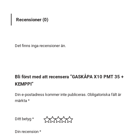
P
A
Recensioner (0)
X
1
0
P
Det finns inga recensioner än.
M
T
3
5
Bli först med att recensera ”GASKÅPA X10 PMT 35 +
+
KEMPPI”
K
E
Din e-postadress kommer inte publiceras.
Obligatoriska fält är
märkta
*
M
P
P
Ditt betyg
*
I
m
Din recension
*