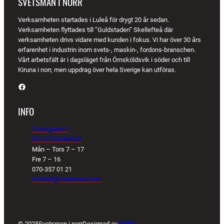
SVETSMAN I NORR
Verksamheten startades i Luleå för drygt 20 år sedan.
Verksamheten flyttades till ”Guldstaden” Skellefteå där
verksamheten drivs vidare med kunden i fokus. Vi har över 30 års
erfarenhet i industrin inom svets-, maskin-, fordons-branschen.
Vårt arbetsfält är i dagsläget från Örnsköldsvik i söder och till
Kiruna i norr, men uppdrag över hela Sverige kan utföras.
Facebook
INFO
Truckgatan 1,
931 27 Skellefteå
Mån – Tors 7 – 17
Fre 7 – 16
070-357 01 21
christer@svetsman.com
© 2025
Svetsman i norr
Designad av
SNPS