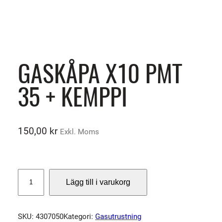
GASKÅPA X10 PMT
35 + KEMPPI
150,00
kr
Exkl. Moms
G
Lägg till i varukorg
A
S
K
SKU:
4307050
Kategori:
Gasutrustning
Å