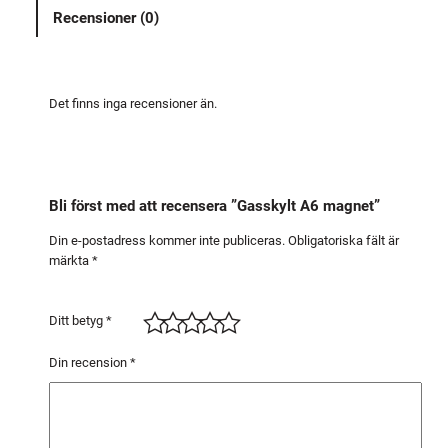
l
Recensioner (0)
t
A
6
m
Det finns inga recensioner än.
a
g
n
e
Bli först med att recensera ”Gasskylt A6 magnet”
t
m
Din e-postadress kommer inte publiceras.
Obligatoriska fält är
märkta
*
ä
n
g
Ditt betyg
*
d
Din recension
*