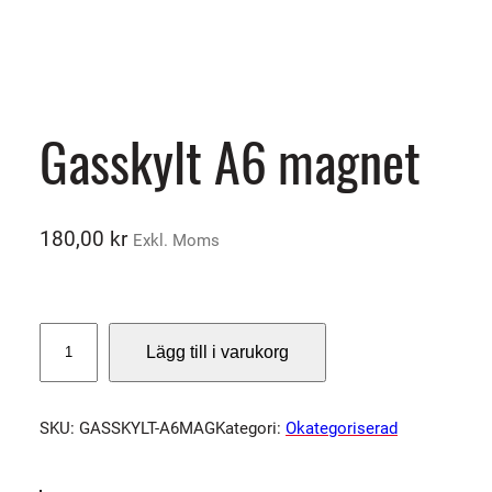
Gasskylt A6 magnet
180,00
kr
Exkl. Moms
G
Lägg till i varukorg
a
s
s
SKU:
GASSKYLT-A6MAG
Kategori:
Okategoriserad
k
y