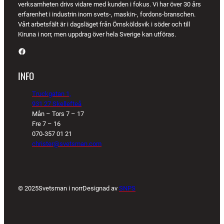
verksamheten drivs vidare med kunden i fokus. Vi har över 30 års
erfarenhet i industrin inom svets-, maskin-, fordons-branschen.
Vårt arbetsfält är i dagsläget från Örnsköldsvik i söder och till
Kiruna i norr, men uppdrag över hela Sverige kan utföras.
Facebook
INFO
Truckgatan 1,
931 27 Skellefteå
Mån – Tors 7 – 17
Fre 7 – 16
070-357 01 21
christer@svetsman.com
© 2025
Svetsman i norr
Designad av
SNPS