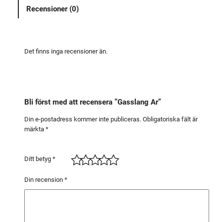
n
Recensioner (0)
g
A
r
m
Det finns inga recensioner än.
ä
n
g
d
Bli först med att recensera ”Gasslang Ar”
Din e-postadress kommer inte publiceras.
Obligatoriska fält är
märkta
*
Ditt betyg
*
Din recension
*