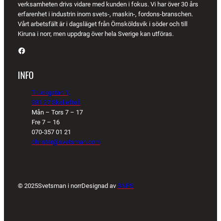
verksamheten drivs vidare med kunden i fokus. Vi har över 30 års
erfarenhet i industrin inom svets-, maskin-, fordons-branschen.
Vårt arbetsfält är i dagsläget från Örnsköldsvik i söder och till
Kiruna i norr, men uppdrag över hela Sverige kan utföras.
Facebook
INFO
Truckgatan 1,
931 27 Skellefteå
Mån – Tors 7 – 17
Fre 7 – 16
070-357 01 21
christer@svetsman.com
© 2025
Svetsman i norr
Designad av
SNPS