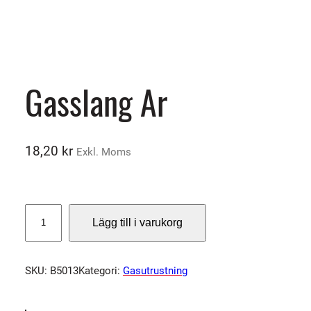
Gasslang Ar
18,20
kr
Exkl. Moms
G
Lägg till i varukorg
a
s
s
SKU:
B5013
Kategori:
Gasutrustning
l
a