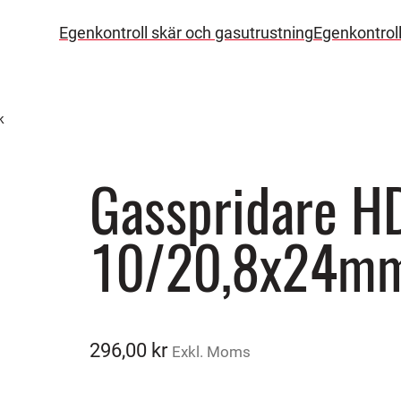
Egenkontroll skär och gasutrustning
Egenkontrol
k
Gasspridare H
10/20,8x24mm
296,00
kr
Exkl. Moms