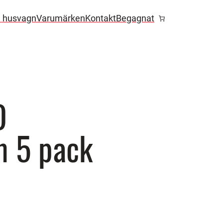
l husvagn
Varumärken
Kontakt
Begagnat
D
 5 pack