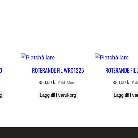
ä
n
g
d
0
ROTERANDE FIL WRC1225
ROTERANDE FIL
350,00
kr
350,00
kr
ms
Exkl. Moms
Exk
rg
Lägg till i varukorg
Lägg till i v