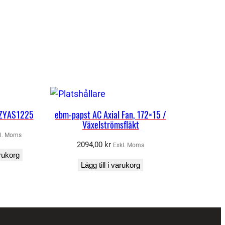
 ZYAS1225
ebm-papst AC Axial Fan, 172×15 /
Växelströmsfläkt
l. Moms
2094,00
kr
Exkl. Moms
arukorg
Lägg till i varukorg