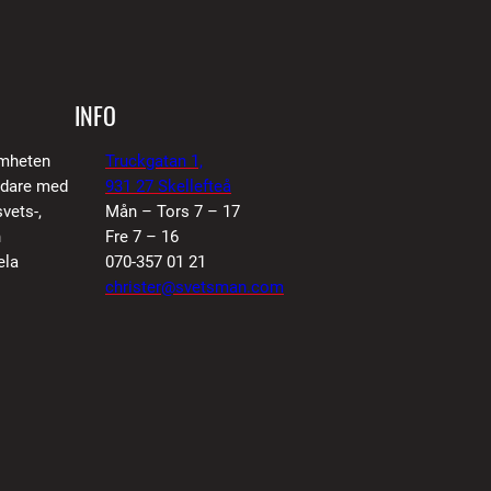
INFO
amheten
Truckgatan 1,
vidare med
931 27 Skellefteå
vets-,
Mån – Tors 7 – 17
n
Fre 7 – 16
ela
070-357 01 21
christer@svetsman.com