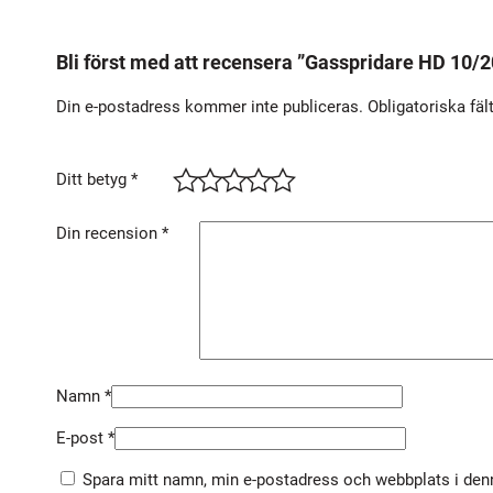
Bli först med att recensera ”Gasspridare HD 10
Din e-postadress kommer inte publiceras.
Obligatoriska fäl
Ditt betyg
*
Din recension
*
Namn
*
E-post
*
Spara mitt namn, min e-postadress och webbplats i denn