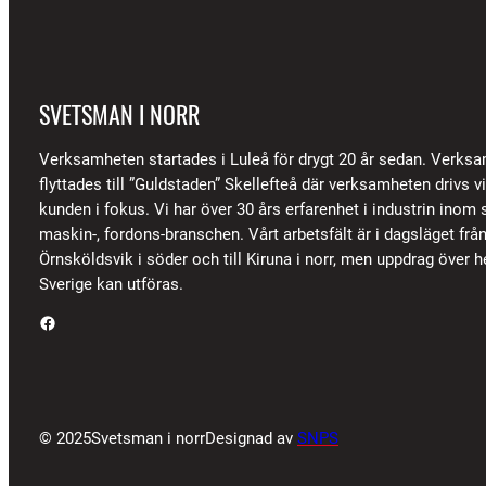
SVETSMAN I NORR
Verksamheten startades i Luleå för drygt 20 år sedan. Verks
flyttades till ”Guldstaden” Skellefteå där verksamheten drivs 
kunden i fokus. Vi har över 30 års erfarenhet i industrin inom s
maskin-, fordons-branschen. Vårt arbetsfält är i dagsläget frå
Örnsköldsvik i söder och till Kiruna i norr, men uppdrag över h
Sverige kan utföras.
Facebook
© 2025
Svetsman i norr
Designad av
SNPS