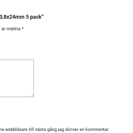
/
2
/20,8x24mm 5 pack”
0
t är märkta
*
,
8
x
2
4
m
m
5
p
a
c
k
m
a webbläsare till nästa gång jag skriver en kommentar.