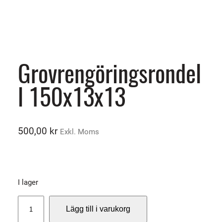
Grovrengöringsrondel
l 150x13x13
500,00
kr
Exkl. Moms
I lager
G
Lägg till i varukorg
r