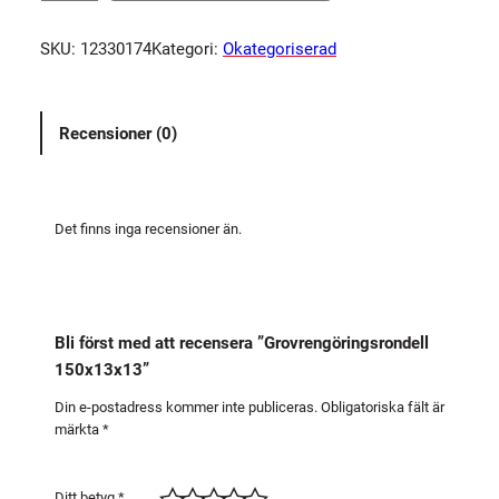
o
v
SKU:
12330174
Kategori:
Okategoriserad
r
e
n
Recensioner (0)
g
ö
r
i
Det finns inga recensioner än.
n
g
s
r
Bli först med att recensera ”Grovrengöringsrondell
o
150x13x13”
n
d
Din e-postadress kommer inte publiceras.
Obligatoriska fält är
märkta
*
e
l
l
Ditt betyg
*