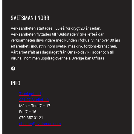
SVETSMAN I NORR
Verksamheten startades i Luleå för drygt 20 år sedan.
Verksamheten flyttades till ”Guldstaden” Skellefteå där
verksamheten drivs vidare med kunden i fokus. Vi har över 30 års
erfarenhet i industrin inom svets-, maskin-, fordons-branschen.
Vårt arbetsfält är i dagsläget från Örnsköldsvik i söder och till
Kiruna i norr, men uppdrag över hela Sverige kan utföras.
Facebook
INFO
Truckgatan 1,
931 27 Skellefteå
Mån – Tors 7 – 17
Fre 7 – 16
070-357 01 21
christer@svetsman.com