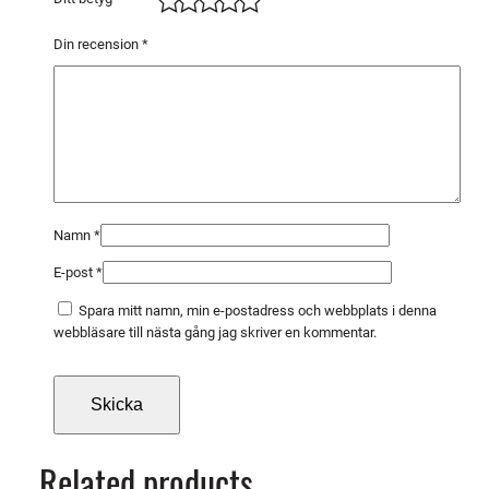
1
5
Din recension
*
0
x
1
3
x
1
3
Namn
*
m
E-post
*
ä
n
Spara mitt namn, min e-postadress och webbplats i denna
g
webbläsare till nästa gång jag skriver en kommentar.
d
Related products