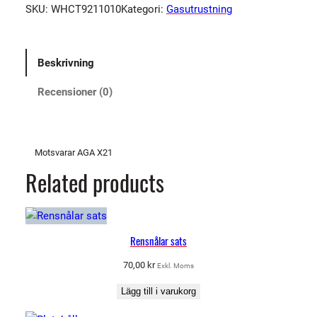
SKU:
WHCT9211010
Kategori:
Gasutrustning
t
a
g
Beskrivning
W
H
Recensioner (0)
C
2
1
(
Motsvarar AGA X21
X
Related products
2
1
)
m
Rensnålar sats
ä
70,00
kr
Exkl. Moms
n
g
Lägg till i varukorg
d