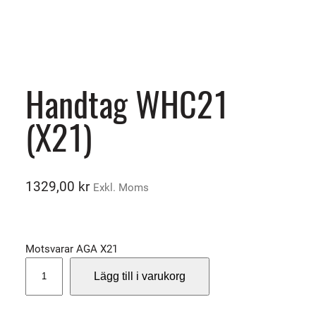
Handtag WHC21
(X21)
1329,00
kr
Exkl. Moms
Motsvarar AGA X21
H
Lägg till i varukorg
a
n
d