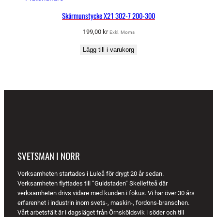
Skärmunstycke X21 302-7 200-300
199,00
kr
Exkl. Moms
Lägg till i varukorg
SVETSMAN I NORR
Verksamheten startades i Luleå för drygt 20 år sedan.
Verksamheten flyttades till ”Guldstaden” Skellefteå där
verksamheten drivs vidare med kunden i fokus. Vi har över 30 års
erfarenhet i industrin inom svets-, maskin-, fordons-branschen.
Vårt arbetsfält är i dagsläget från Örnsköldsvik i söder och till