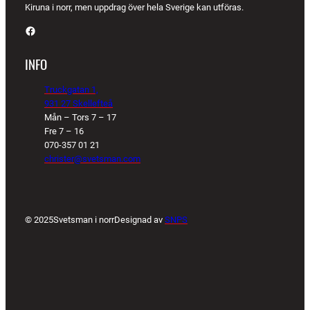
Kiruna i norr, men uppdrag över hela Sverige kan utföras.
Facebook
INFO
Truckgatan 1,
931 27 Skellefteå
Mån – Tors 7 – 17
Fre 7 – 16
070-357 01 21
christer@svetsman.com
© 2025
Svetsman i norr
Designad av
SNPS