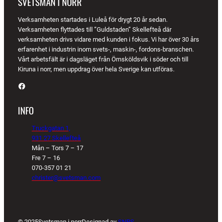
SVETSMAN I NORR
Verksamheten startades i Luleå för drygt 20 år sedan.
Verksamheten flyttades till ”Guldstaden” Skellefteå där
verksamheten drivs vidare med kunden i fokus. Vi har över 30 års
erfarenhet i industrin inom svets-, maskin-, fordons-branschen.
Vårt arbetsfält är i dagsläget från Örnsköldsvik i söder och till
Kiruna i norr, men uppdrag över hela Sverige kan utföras.
Facebook
INFO
Truckgatan 1,
931 27 Skellefteå
Mån – Tors 7 – 17
Fre 7 – 16
070-357 01 21
christer@svetsman.com
© 2025
Svetsman i norr
Designad av
SNPS