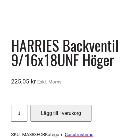
HARRIES Backventil
9/16x18UNF Höger
225,05
kr
Exkl. Moms
H
Lägg till i varukorg
A
R
R
SKU:
MA883FGR
Kategori:
Gasutrustning
I