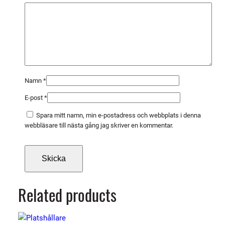
8
U
N
F
H
ö
g
Namn
*
e
E-post
*
r
m
Spara mitt namn, min e-postadress och webbplats i denna
ä
webbläsare till nästa gång jag skriver en kommentar.
n
g
d
Related products