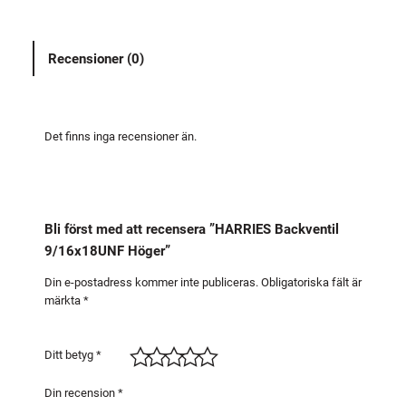
E
S
Recensioner (0)
B
a
c
k
Det finns inga recensioner än.
v
e
n
t
Bli först med att recensera ”HARRIES Backventil
i
9/16x18UNF Höger”
l
9
Din e-postadress kommer inte publiceras.
Obligatoriska fält är
märkta
*
/
1
6
Ditt betyg
*
x
1
Din recension
*