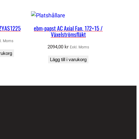
 ZYAS1225
ebm-papst AC Axial Fan, 172×15 /
Växelströmsfläkt
l. Moms
2094,00
kr
Exkl. Moms
arukorg
Lägg till i varukorg