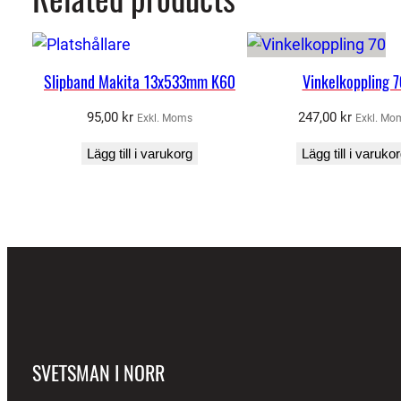
Slipband Makita 13x533mm K60
Vinkelkoppling 7
95,00
kr
247,00
kr
Exkl. Moms
Exkl. Mo
Lägg till i varukorg
Lägg till i varuko
SVETSMAN I NORR