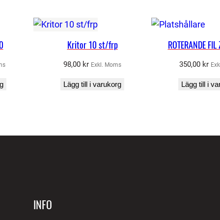
R
A
m
0
Kritor 10 st/frp
ROTERANDE FIL
ä
n
98,00
kr
350,00
kr
ms
Exkl. Moms
Exk
g
rg
Lägg till i varukorg
Lägg till i v
d
INFO