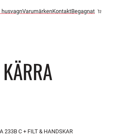
l husvagn
Varumärken
Kontakt
Begagnat
 KÄRRA
A 233B C + FILT & HANDSKAR