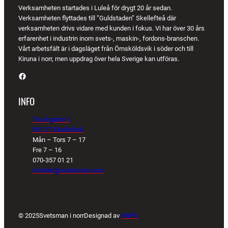
Verksamheten startades i Luleå för drygt 20 år sedan.
Verksamheten flyttades till ”Guldstaden” Skellefteå där
verksamheten drivs vidare med kunden i fokus. Vi har över 30 års
erfarenhet i industrin inom svets-, maskin-, fordons-branschen.
Vårt arbetsfält är i dagsläget från Örnsköldsvik i söder och till
Kiruna i norr, men uppdrag över hela Sverige kan utföras.
Facebook
INFO
Truckgatan 1,
931 27 Skellefteå
Mån – Tors 7 – 17
Fre 7 – 16
070-357 01 21
christer@svetsman.com
© 2025
Svetsman i norr
Designad av
SNPS