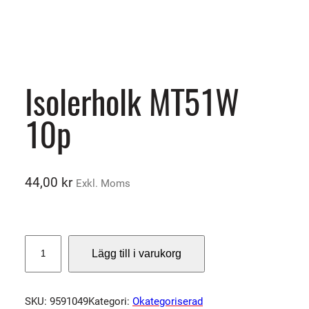
Isolerholk MT51W
10p
44,00
kr
Exkl. Moms
I
Lägg till i varukorg
s
o
l
SKU:
9591049
Kategori:
Okategoriserad
e