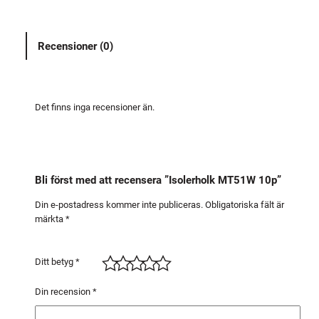
r
h
Recensioner (0)
o
l
k
M
Det finns inga recensioner än.
T
5
1
W
Bli först med att recensera ”Isolerholk MT51W 10p”
1
0
Din e-postadress kommer inte publiceras.
Obligatoriska fält är
märkta
*
p
m
ä
Ditt betyg
*
n
g
Din recension
*
d