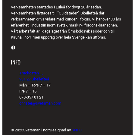
Verksamheten startades i Luleå för drygt 20 år sedan.
Verksamheten flyttades till ”Guldstaden” Skellefteå där
verksamheten drivs vidare med kunden i fokus. Vi har över 30 års
erfarenhet i industrin inom svets-, maskin-, fordons-branschen.
Vårt arbetsfält är i dagsläget från Örnsköldsvik i söder och till
Kiruna i norr, men uppdrag över hela Sverige kan utföras.
Facebook
INFO
Truckgatan 1,
931 27 Skellefteå
Mån – Tors 7 – 17
Fre 7 – 16
070-357 01 21
christer@svetsman.com
© 2025
Svetsman i norr
Designad av
SNPS