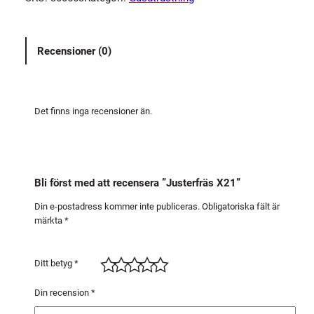
e
r
f
Recensioner (0)
r
ä
s
X
Det finns inga recensioner än.
2
1
m
ä
Bli först med att recensera ”Justerfräs X21”
n
g
Din e-postadress kommer inte publiceras.
Obligatoriska fält är
märkta
*
d
Ditt betyg
*
Din recension
*