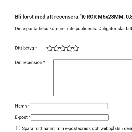
Bli först med att recensera ”K-RÖR M6x28MM, 0
Din e-postadress kommer inte publiceras.
Obligatoriska fäl
Ditt betyg
*
Din recension
*
Namn
*
E-post
*
Spara mitt namn, min e-postadress och webbplats i denn