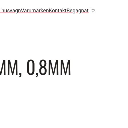
l husvagn
Varumärken
Kontakt
Begagnat
MM, 0,8MM