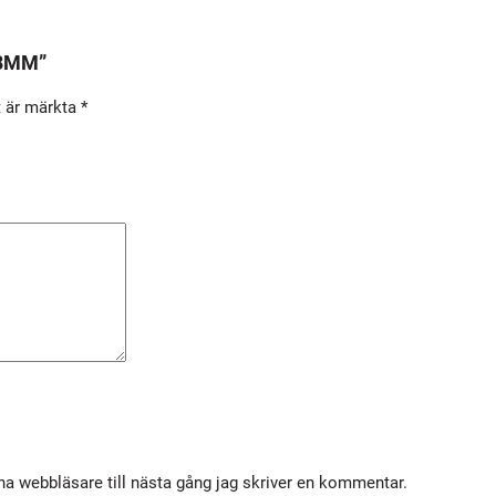
M
m
,8MM”
ä
n
t är märkta
*
g
d
a webbläsare till nästa gång jag skriver en kommentar.