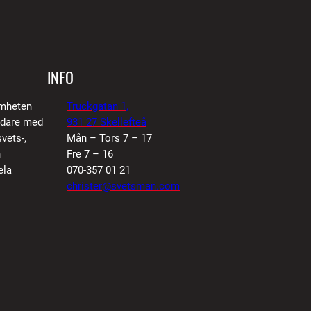
INFO
amheten
Truckgatan 1,
vidare med
931 27 Skellefteå
vets-,
Mån – Tors 7 – 17
n
Fre 7 – 16
ela
070-357 01 21
christer@svetsman.com