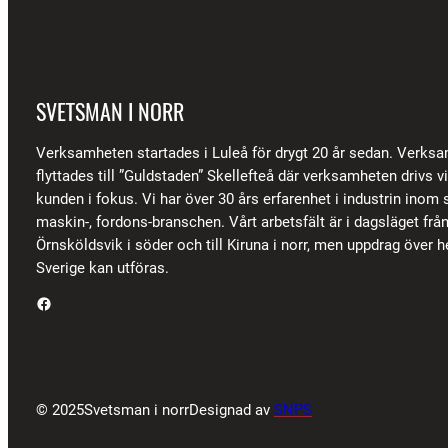
SVETSMAN I NORR
Verksamheten startades i Luleå för drygt 20 år sedan. Verks
flyttades till ”Guldstaden” Skellefteå där verksamheten drivs 
kunden i fokus. Vi har över 30 års erfarenhet i industrin inom s
maskin-, fordons-branschen. Vårt arbetsfält är i dagsläget frå
Örnsköldsvik i söder och till Kiruna i norr, men uppdrag över h
Sverige kan utföras.
Facebook
© 2025
Svetsman i norr
Designad av
SNPS