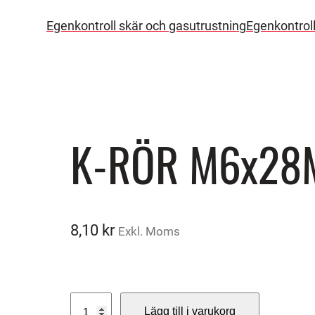
Egenkontroll skär och gasutrustning
Egenkontrol
K-RÖR M6x28
8,10
kr
Exkl. Moms
K
Lägg till i varukorg