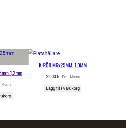
K-RÖR M6x25MM, 1,0MM
25mm 1,2mm
22,00
kr
Exkl. Moms
l. Moms
Lägg till i varukorg
arukorg