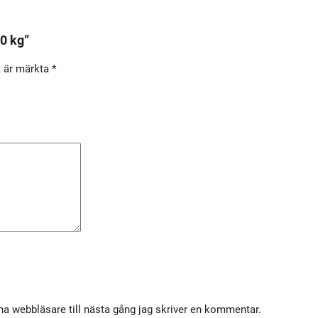
k
g
0 kg”
m
ä
t är märkta
*
n
g
d
a webbläsare till nästa gång jag skriver en kommentar.