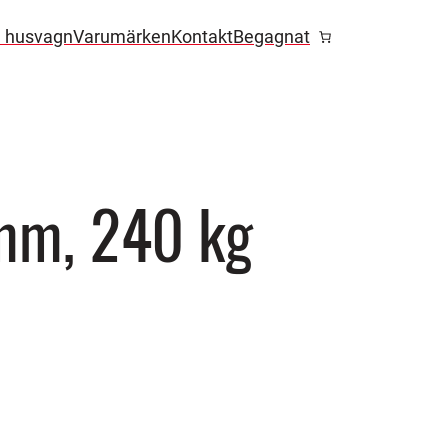
l husvagn
Varumärken
Kontakt
Begagnat
mm, 240 kg