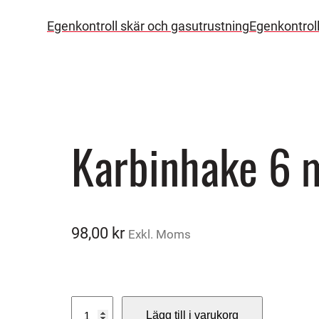
Egenkontroll skär och gasutrustning
Egenkontrol
Karbinhake 6 
98,00
kr
Exkl. Moms
K
Lägg till i varukorg