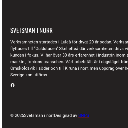
SVETSMAN I NORR
Verksamheten startades i Luleå för drygt 20 år sedan. Verks
flyttades till ”Guldstaden” Skellefteå där verksamheten drivs 
kunden i fokus. Vi har över 30 års erfarenhet i industrin inom s
maskin-, fordons-branschen. Vårt arbetsfält är i dagsläget frå
Örnsköldsvik i söder och till Kiruna i norr, men uppdrag över h
Sverige kan utföras.
Facebook
© 2025
Svetsman i norr
Designad av
SNPS