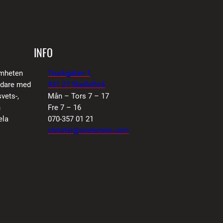
INFO
amheten
Truckgatan 1,
vidare med
931 27 Skellefteå
vets-,
Mån – Tors 7 – 17
n
Fre 7 – 16
ela
070-357 01 21
christer@svetsman.com