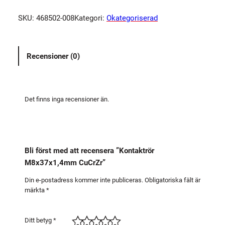
t
SKU:
468502-008
Kategori:
Okategoriserad
a
k
t
Recensioner (0)
r
ö
r
M
Det finns inga recensioner än.
8
x
3
7
Bli först med att recensera ”Kontaktrör
x
M8x37x1,4mm CuCrZr”
1
,
Din e-postadress kommer inte publiceras.
Obligatoriska fält är
märkta
*
4
m
m
Ditt betyg
*