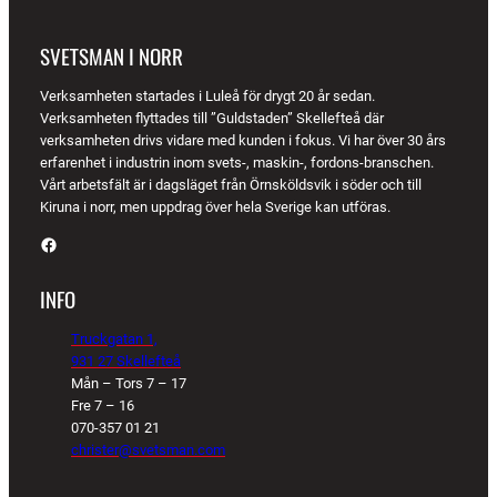
SVETSMAN I NORR
Verksamheten startades i Luleå för drygt 20 år sedan.
Verksamheten flyttades till ”Guldstaden” Skellefteå där
verksamheten drivs vidare med kunden i fokus. Vi har över 30 års
erfarenhet i industrin inom svets-, maskin-, fordons-branschen.
Vårt arbetsfält är i dagsläget från Örnsköldsvik i söder och till
Kiruna i norr, men uppdrag över hela Sverige kan utföras.
Facebook
INFO
Truckgatan 1,
931 27 Skellefteå
Mån – Tors 7 – 17
Fre 7 – 16
070-357 01 21
christer@svetsman.com