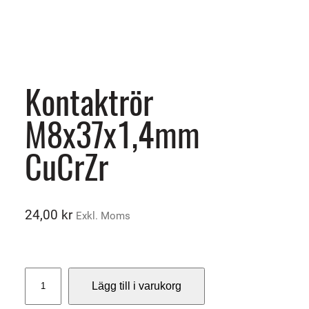
Kontaktrör
M8x37x1,4mm
CuCrZr
24,00
kr
Exkl. Moms
K
Lägg till i varukorg
o
n