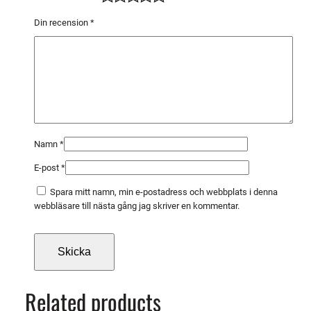
C
u
Din recension
*
C
r
Z
r
m
ä
n
Namn
*
g
E-post
*
d
Spara mitt namn, min e-postadress och webbplats i denna
webbläsare till nästa gång jag skriver en kommentar.
Related products