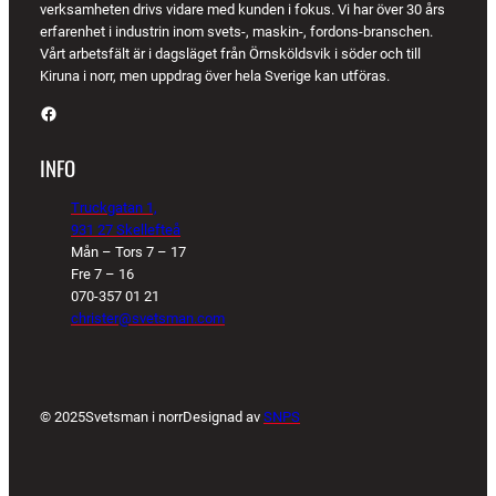
verksamheten drivs vidare med kunden i fokus. Vi har över 30 års
erfarenhet i industrin inom svets-, maskin-, fordons-branschen.
Vårt arbetsfält är i dagsläget från Örnsköldsvik i söder och till
Kiruna i norr, men uppdrag över hela Sverige kan utföras.
Facebook
INFO
Truckgatan 1,
931 27 Skellefteå
Mån – Tors 7 – 17
Fre 7 – 16
070-357 01 21
christer@svetsman.com
© 2025
Svetsman i norr
Designad av
SNPS