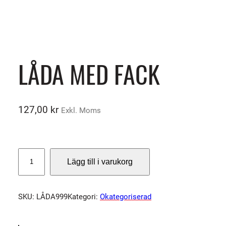
LÅDA MED FACK
127,00
kr
Exkl. Moms
L
Lägg till i varukorg
Å
D
A
SKU:
LÅDA999
Kategori:
Okategoriserad
M
E