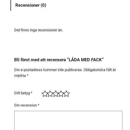
D
Recensioner (0)
F
A
C
K
Det finns inga recensioner än.
m
ä
n
g
Bli först med att recensera ”LÅDA MED FACK”
d
Din e-postadress kommer inte publiceras.
Obligatoriska fält är
märkta
*
Ditt betyg
*
Din recension
*