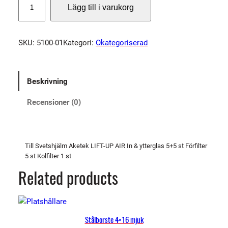
Lägg till i varukorg
i
l
l
SKU:
5100-01
Kategori:
Okategoriserad
a
f
ö
Beskrivning
r
b
Recensioner (0)
r
u
k
n
Till Svetshjälm Aketek LIFT-UP AIR In & ytterglas 5+5 st Förfilter
5 st Kolfilter 1 st
i
n
Related products
g
s
p
Stålborste 4×16 mjuk
a