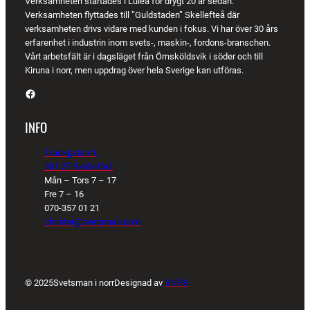
Verksamheten startades i Luleå för drygt 20 år sedan.
Verksamheten flyttades till ”Guldstaden” Skellefteå där
verksamheten drivs vidare med kunden i fokus. Vi har över 30 års
erfarenhet i industrin inom svets-, maskin-, fordons-branschen.
Vårt arbetsfält är i dagsläget från Örnsköldsvik i söder och till
Kiruna i norr, men uppdrag över hela Sverige kan utföras.
Facebook
INFO
Truckgatan 1,
931 27 Skellefteå
Mån – Tors 7 – 17
Fre 7 – 16
070-357 01 21
christer@svetsman.com
© 2025
Svetsman i norr
Designad av
SNPS