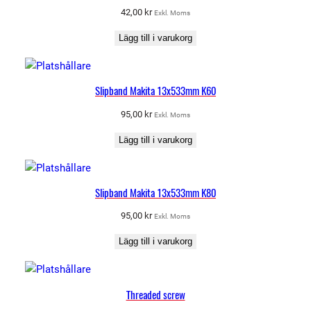
k
42,00
kr
Exkl. Moms
e
t
Lägg till i varukorg
e
t
t
Slipband Makita 13x533mm K60
i
95,00
kr
Exkl. Moms
l
l
Lägg till i varukorg
6
1
1
Slipband Makita 13x533mm K80
0
95,00
kr
Exkl. Moms
m
ä
Lägg till i varukorg
n
g
d
Threaded screw