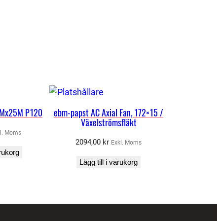
Mx25M P120
ebm-papst AC Axial Fan, 172×15 /
Växelströmsfläkt
l. Moms
2094,00
kr
Exkl. Moms
arukorg
Lägg till i varukorg