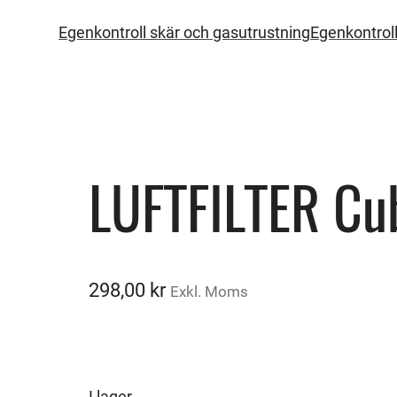
Egenkontroll skär och gasutrustning
Egenkontrol
LUFTFILTER Cu
298,00
kr
Exkl. Moms
I lager