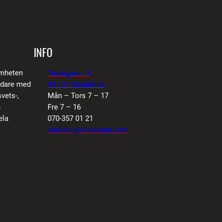
INFO
amheten
Truckgatan 1,
vidare med
931 27 Skellefteå
vets-,
Mån – Tors 7 – 17
n
Fre 7 – 16
ela
070-357 01 21
christer@svetsman.com