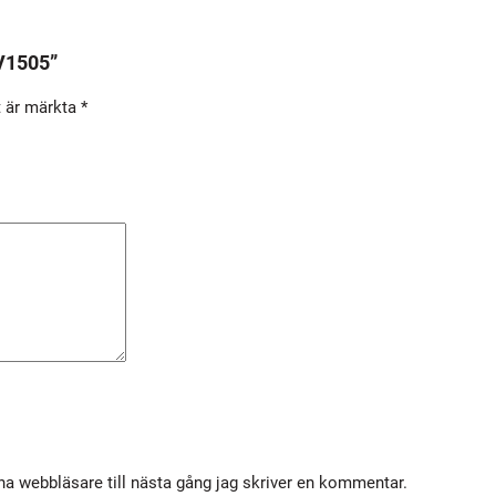
a
V
 V1505”
1
t är märkta
*
5
0
5
m
ä
n
g
d
a webbläsare till nästa gång jag skriver en kommentar.