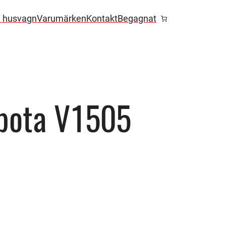
l husvagn
Varumärken
Kontakt
Begagnat
bota V1505