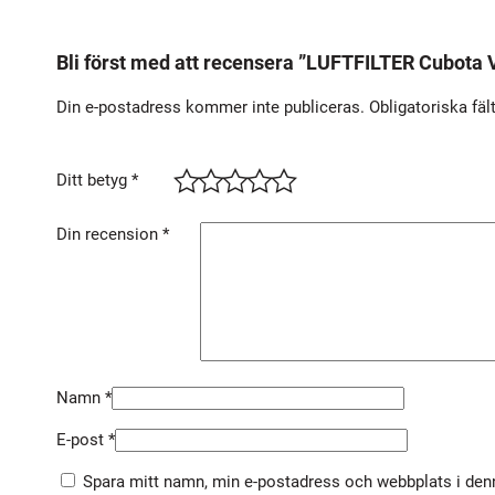
Bli först med att recensera ”LUFTFILTER Cubota
Din e-postadress kommer inte publiceras.
Obligatoriska fäl
Ditt betyg
*
Din recension
*
Namn
*
E-post
*
Spara mitt namn, min e-postadress och webbplats i denn