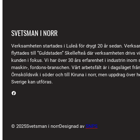
SVETSMAN I NORR
Verksamheten startades i Luleå för drygt 20 år sedan. Verks
flyttades till ”Guldstaden” Skellefteå där verksamheten drivs 
kunden i fokus. Vi har över 30 års erfarenhet i industrin inom s
maskin-, fordons-branschen. Vårt arbetsfält är i dagsläget frå
Örnsköldsvik i söder och till Kiruna i norr, men uppdrag över h
Sverige kan utföras.
Facebook
© 2025
Svetsman i norr
Designad av
SNPS