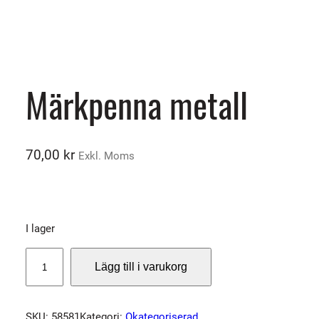
Märkpenna metall
70,00
kr
Exkl. Moms
I lager
M
Lägg till i varukorg
ä
r
k
SKU:
58581
Kategori:
Okategoriserad