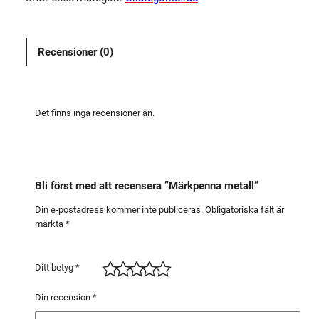
p
e
n
Recensioner (0)
n
a
m
e
Det finns inga recensioner än.
t
a
l
l
Bli först med att recensera ”Märkpenna metall”
m
ä
Din e-postadress kommer inte publiceras.
Obligatoriska fält är
märkta
*
n
g
d
Ditt betyg
*
Din recension
*