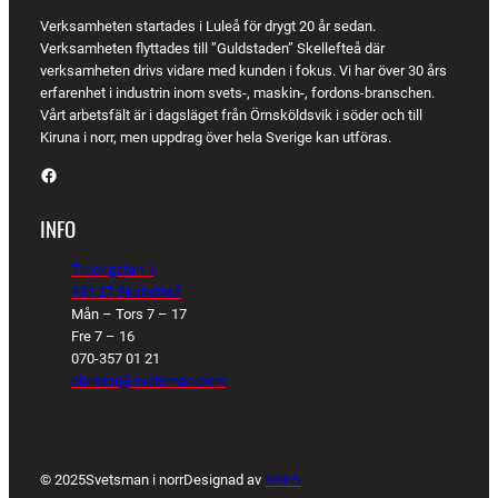
Verksamheten startades i Luleå för drygt 20 år sedan.
Verksamheten flyttades till ”Guldstaden” Skellefteå där
verksamheten drivs vidare med kunden i fokus. Vi har över 30 års
erfarenhet i industrin inom svets-, maskin-, fordons-branschen.
Vårt arbetsfält är i dagsläget från Örnsköldsvik i söder och till
Kiruna i norr, men uppdrag över hela Sverige kan utföras.
Facebook
INFO
Truckgatan 1,
931 27 Skellefteå
Mån – Tors 7 – 17
Fre 7 – 16
070-357 01 21
christer@svetsman.com
© 2025
Svetsman i norr
Designad av
SNPS