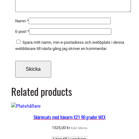
m
ä
n
Namn
*
g
E-post
*
d
Spara mitt namn, min e-postadress och webbplats i denna
webbläsare till nästa gång jag skriver en kommentar.
Related products
Skärinsats med hävarm X21 90 grader MEX
1525,00
kr
Exkl. Moms