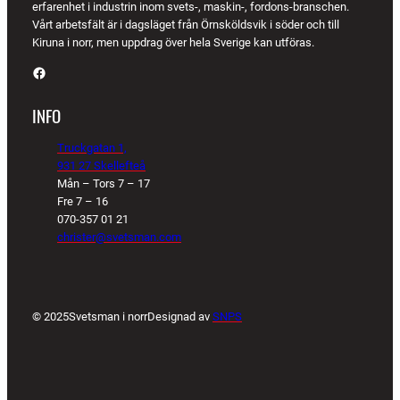
erfarenhet i industrin inom svets-, maskin-, fordons-branschen.
Vårt arbetsfält är i dagsläget från Örnsköldsvik i söder och till
Kiruna i norr, men uppdrag över hela Sverige kan utföras.
Facebook
INFO
Truckgatan 1,
931 27 Skellefteå
Mån – Tors 7 – 17
Fre 7 – 16
070-357 01 21
christer@svetsman.com
© 2025
Svetsman i norr
Designad av
SNPS