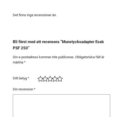
k
s
a
Det finns inga recensioner än.
d
a
p
t
Bli först med att recensera ”Munstycksadapter Esab
e
PSF 250”
r
Din e-postadress kommer inte publiceras.
Obligatoriska fält är
E
märkta
*
s
a
b
Ditt betyg
*
P
Din recension
*
S
F
2
5
0