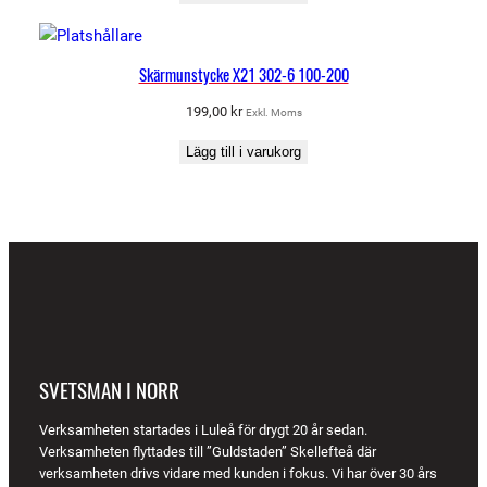
Skärmunstycke X21 302-6 100-200
199,00
kr
Exkl. Moms
Lägg till i varukorg
SVETSMAN I NORR
Verksamheten startades i Luleå för drygt 20 år sedan.
Verksamheten flyttades till ”Guldstaden” Skellefteå där
verksamheten drivs vidare med kunden i fokus. Vi har över 30 års