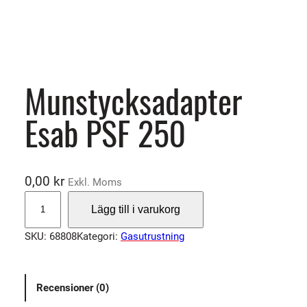
Munstycksadapter
Esab PSF 250
0,00
kr
Exkl. Moms
M
Lägg till i varukorg
u
n
SKU:
68808
Kategori:
Gasutrustning
s
t
y
Recensioner (0)
c