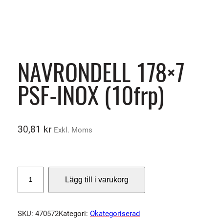
NAVRONDELL 178×7
PSF-INOX (10frp)
30,81
kr
Exkl. Moms
N
Lägg till i varukorg
A
V
R
SKU:
470572
Kategori:
Okategoriserad
O