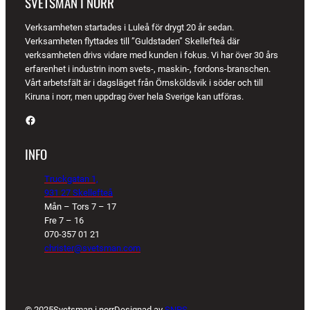
SVETSMAN I NORR
Verksamheten startades i Luleå för drygt 20 år sedan.
Verksamheten flyttades till ”Guldstaden” Skellefteå där
verksamheten drivs vidare med kunden i fokus. Vi har över 30 års
erfarenhet i industrin inom svets-, maskin-, fordons-branschen.
Vårt arbetsfält är i dagsläget från Örnsköldsvik i söder och till
Kiruna i norr, men uppdrag över hela Sverige kan utföras.
Facebook
INFO
Truckgatan 1,
931 27 Skellefteå
Mån – Tors 7 – 17
Fre 7 – 16
070-357 01 21
christer@svetsman.com
© 2025
Svetsman i norr
Designad av
SNPS