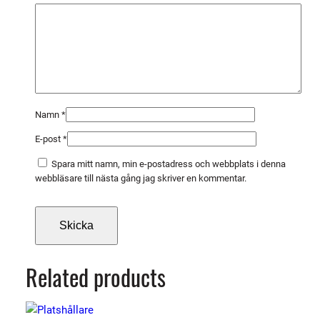
(
1
0
f
r
p
)
Namn
*
m
E-post
*
ä
n
Spara mitt namn, min e-postadress och webbplats i denna
g
webbläsare till nästa gång jag skriver en kommentar.
d
Related products