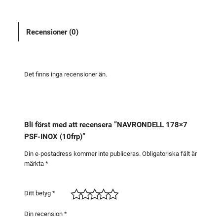
N
D
Recensioner (0)
E
L
L
1
Det finns inga recensioner än.
7
8
×
7
Bli först med att recensera ”NAVRONDELL 178×7
P
PSF-INOX (10frp)”
S
F
Din e-postadress kommer inte publiceras.
Obligatoriska fält är
märkta
*
-
I
N
Ditt betyg
*
O
X
Din recension
*