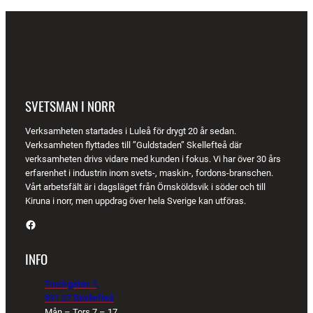
SVETSMAN I NORR
Verksamheten startades i Luleå för drygt 20 år sedan.
Verksamheten flyttades till ”Guldstaden” Skellefteå där
verksamheten drivs vidare med kunden i fokus. Vi har över 30 års
erfarenhet i industrin inom svets-, maskin-, fordons-branschen.
Vårt arbetsfält är i dagsläget från Örnsköldsvik i söder och till
Kiruna i norr, men uppdrag över hela Sverige kan utföras.
Facebook
INFO
Truckgatan 1,
931 27 Skellefteå
Mån – Tors 7 – 17