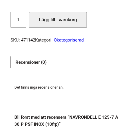
N
Lägg till i varukorg
A
V
R
SKU:
471142
Kategori:
Okategoriserad
O
N
D
Recensioner (0)
E
L
L
E
Det finns inga recensioner än.
1
2
5
-
Bli först med att recensera ”NAVRONDELL E 125-7 A
7
30 P PSF INOX (10frp)”
A