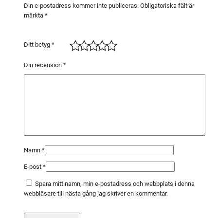
3
Din e-postadress kommer inte publiceras.
Obligatoriska fält är
märkta
*
0
P
P
Ditt betyg
*
S
F
Din recension
*
I
N
O
X
(
1
0
Namn
*
f
E-post
*
r
p
Spara mitt namn, min e-postadress och webbplats i denna
)
webbläsare till nästa gång jag skriver en kommentar.
m
ä