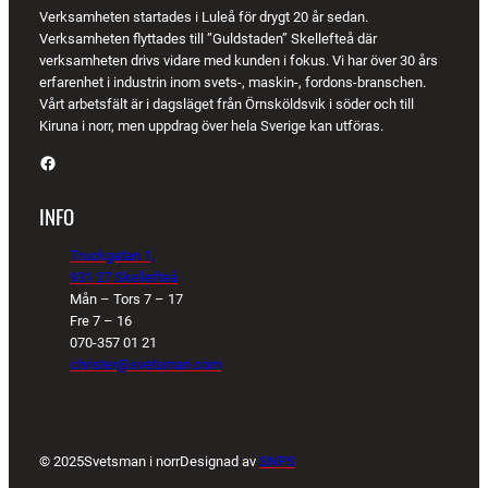
Verksamheten startades i Luleå för drygt 20 år sedan.
Verksamheten flyttades till ”Guldstaden” Skellefteå där
verksamheten drivs vidare med kunden i fokus. Vi har över 30 års
erfarenhet i industrin inom svets-, maskin-, fordons-branschen.
Vårt arbetsfält är i dagsläget från Örnsköldsvik i söder och till
Kiruna i norr, men uppdrag över hela Sverige kan utföras.
Facebook
INFO
Truckgatan 1,
931 27 Skellefteå
Mån – Tors 7 – 17
Fre 7 – 16
070-357 01 21
christer@svetsman.com
© 2025
Svetsman i norr
Designad av
SNPS