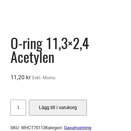
O-ring 11,3×2,4
Acetylen
11,20
kr
Exkl. Moms
O
Lägg till i varukorg
-
r
i
SKU:
WHCT70113
Kategori:
Gasutrustning
n