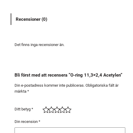
g
1
Recensioner (0)
1
,
3
×
Det finns inga recensioner än.
2
,
4
A
Bli först med att recensera ”O-ring 11,3×2,4 Acetylen”
c
e
Din e-postadress kommer inte publiceras.
Obligatoriska fält är
märkta
*
t
y
l
Ditt betyg
*
e
n
Din recension
*
m