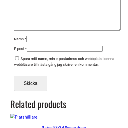
ä
n
g
d
Namn
*
E-post
*
Spara mitt namn, min e-postadress och webbplats i denna
webbläsare till nästa gång jag skriver en kommentar.
Related products
O-ring 9,3×2,4 Oxygen Argon