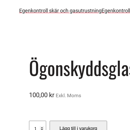
Egenkontroll skär och gasutrustning
Egenkontrol
Ögonskyddsgl
100,00
kr
Exkl. Moms
Ö
Lägg till i varukorg