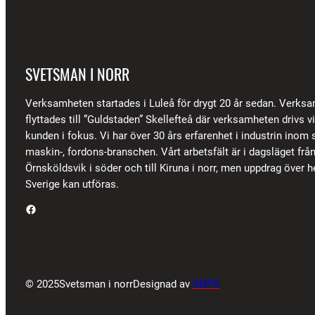
SVETSMAN I NORR
Verksamheten startades i Luleå för drygt 20 år sedan. Verks
flyttades till ”Guldstaden” Skellefteå där verksamheten drivs 
kunden i fokus. Vi har över 30 års erfarenhet i industrin inom s
maskin-, fordons-branschen. Vårt arbetsfält är i dagsläget frå
Örnsköldsvik i söder och till Kiruna i norr, men uppdrag över h
Sverige kan utföras.
Facebook
© 2025
Svetsman i norr
Designad av
SNPS