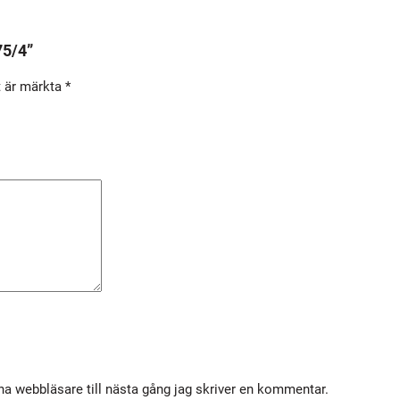
5
/
75/4”
4
m
t är märkta
*
ä
n
g
d
a webbläsare till nästa gång jag skriver en kommentar.