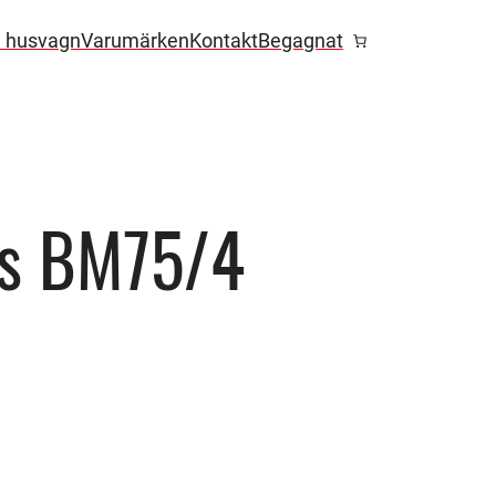
l husvagn
Varumärken
Kontakt
Begagnat
as BM75/4