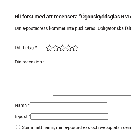
Bli först med att recensera ”Ögonskyddsglas BM
Din e-postadress kommer inte publiceras.
Obligatoriska fäl
Ditt betyg
*
Din recension
*
Namn
*
E-post
*
Spara mitt namn, min e-postadress och webbplats i denn