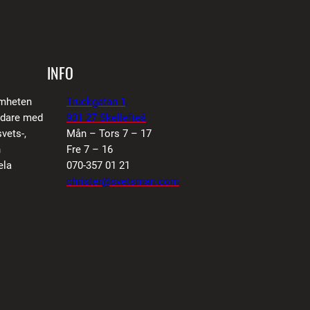
INFO
amheten
Truckgatan 1,
vidare med
931 27 Skellefteå
vets-,
Mån – Tors 7 – 17
n
Fre 7 – 16
ela
070-357 01 21
christer@svetsman.com