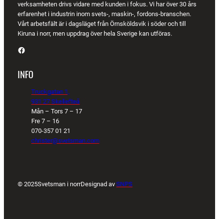
verksamheten drivs vidare med kunden i fokus. Vi har över 30 års
erfarenhet i industrin inom svets-, maskin-, fordons-branschen.
Vårt arbetsfält är i dagsläget från Örnsköldsvik i söder och till
Kiruna i norr, men uppdrag över hela Sverige kan utföras.
Facebook
INFO
Truckgatan 1,
931 27 Skellefteå
Mån – Tors 7 – 17
Fre 7 – 16
070-357 01 21
christer@svetsman.com
© 2025
Svetsman i norr
Designad av
SNPS