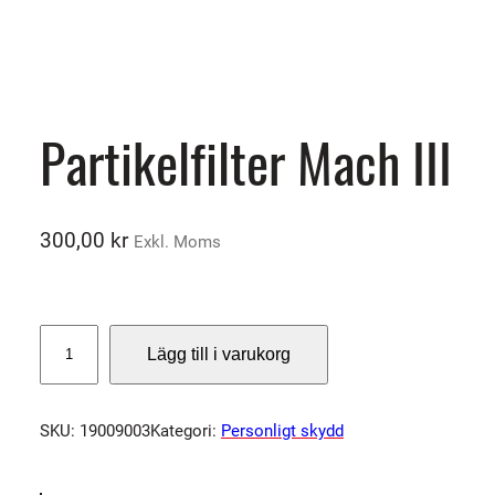
Partikelfilter Mach III
300,00
kr
Exkl. Moms
P
Lägg till i varukorg
a
r
t
SKU:
19009003
Kategori:
Personligt skydd
i
k