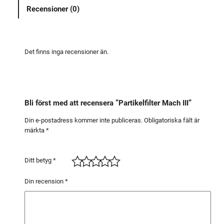
e
Recensioner (0)
l
f
i
l
Det finns inga recensioner än.
t
e
r
M
Bli först med att recensera ”Partikelfilter Mach III”
a
c
Din e-postadress kommer inte publiceras.
Obligatoriska fält är
märkta
*
h
I
I
Ditt betyg
*
I
m
Din recension
*
ä
n
g