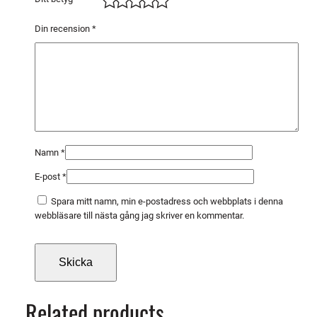
m
m
Din recension
*
4
0
0
m
ä
n
g
Namn
*
d
E-post
*
Spara mitt namn, min e-postadress och webbplats i denna
webbläsare till nästa gång jag skriver en kommentar.
Related products