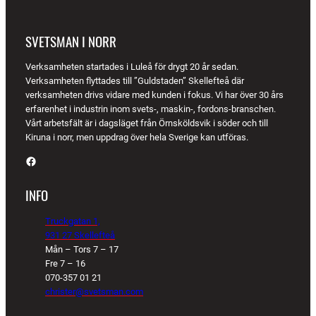
SVETSMAN I NORR
Verksamheten startades i Luleå för drygt 20 år sedan.
Verksamheten flyttades till ”Guldstaden” Skellefteå där
verksamheten drivs vidare med kunden i fokus. Vi har över 30 års
erfarenhet i industrin inom svets-, maskin-, fordons-branschen.
Vårt arbetsfält är i dagsläget från Örnsköldsvik i söder och till
Kiruna i norr, men uppdrag över hela Sverige kan utföras.
Facebook
INFO
Truckgatan 1,
931 27 Skellefteå
Mån – Tors 7 – 17
Fre 7 – 16
070-357 01 21
christer@svetsman.com