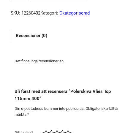
l
e
SKU:
12260402
Kategori:
Okategoriserad
r
s
k
Recensioner (0)
i
v
a
V
Det finns inga recensioner än.
l
i
e
s
Bli först med att recensera ”Polerskiva Vlies Top
T
115mm 400”
o
p
Din e-postadress kommer inte publiceras.
Obligatoriska fält är
märkta
*
1
1
5
Ditt betyg
*