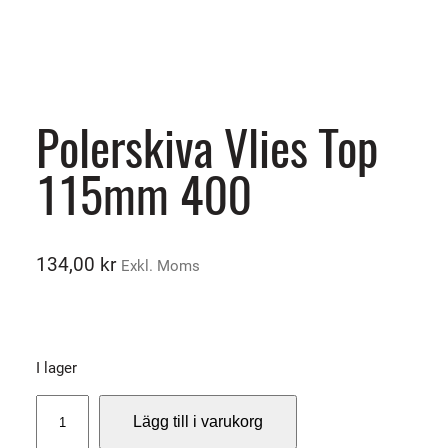
Polerskiva Vlies Top
115mm 400
134,00
kr
Exkl. Moms
I lager
P
Lägg till i varukorg
o