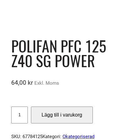
POLIFAN PFC 125
Z40 SG POWER
64,00
kr
Exkl. Moms
P
Lägg till i varukorg
O
L
I
SKU:
67784125
Kategori:
Okategoriserad
F