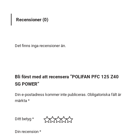
A
N
Recensioner (0)
P
F
C
1
Det finns inga recensioner än.
2
5
Z
4
Bli först med att recensera ”POLIFAN PFC 125 Z40
0
SG POWER”
S
G
Din e-postadress kommer inte publiceras.
Obligatoriska fält är
märkta
*
P
O
W
Ditt betyg
*
E
R
Din recension
*