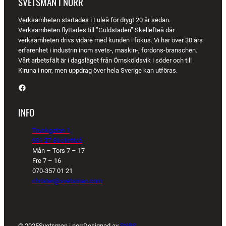
SVETSMAN I NORR
Verksamheten startades i Luleå för drygt 20 år sedan.
Verksamheten flyttades till ”Guldstaden” Skellefteå där
verksamheten drivs vidare med kunden i fokus. Vi har över 30 års
erfarenhet i industrin inom svets-, maskin-, fordons-branschen.
Vårt arbetsfält är i dagsläget från Örnsköldsvik i söder och till
Kiruna i norr, men uppdrag över hela Sverige kan utföras.
Facebook
INFO
Truckgatan 1,
931 27 Skellefteå
Mån – Tors 7 – 17
Fre 7 – 16
070-357 01 21
christer@svetsman.com
© 2025
Svetsman i norr
Designad av
SNPS