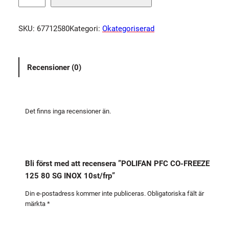
L
I
SKU:
67712580
Kategori:
Okategoriserad
F
A
N
Recensioner (0)
P
F
C
C
Det finns inga recensioner än.
O
-
F
R
Bli först med att recensera ”POLIFAN PFC CO-FREEZE
E
125 80 SG INOX 10st/frp”
E
Z
Din e-postadress kommer inte publiceras.
Obligatoriska fält är
märkta
*
E
1