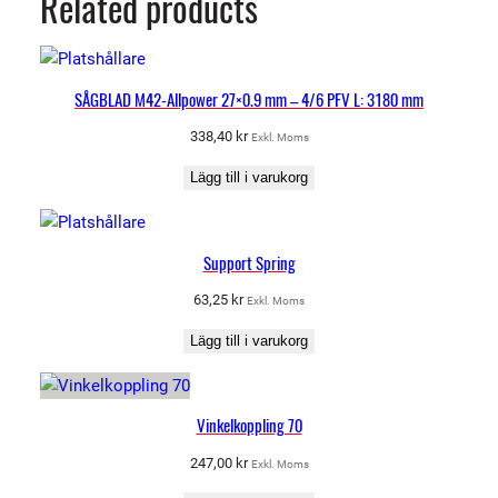
Related products
ä
n
g
d
SÅGBLAD M42-Allpower 27×0.9 mm – 4/6 PFV L: 3180 mm
338,40
kr
Exkl. Moms
Lägg till i varukorg
Support Spring
63,25
kr
Exkl. Moms
Lägg till i varukorg
Vinkelkoppling 70
247,00
kr
Exkl. Moms