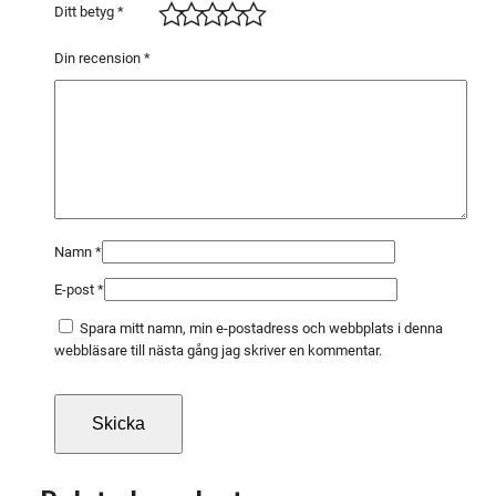
2
Ditt betyg
*
5
8
Din recension
*
0
S
G
I
N
O
X
Namn
*
1
E-post
*
0
s
Spara mitt namn, min e-postadress och webbplats i denna
t
webbläsare till nästa gång jag skriver en kommentar.
/
f
r
p
m