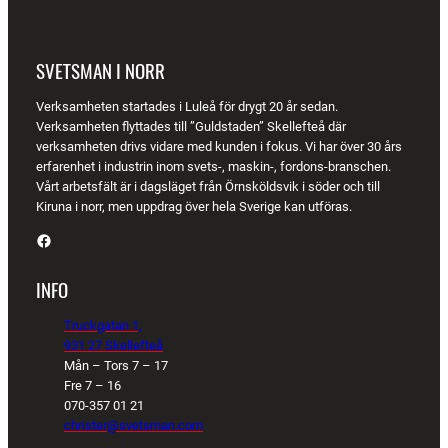
SVETSMAN I NORR
Verksamheten startades i Luleå för drygt 20 år sedan.
Verksamheten flyttades till ”Guldstaden” Skellefteå där
verksamheten drivs vidare med kunden i fokus. Vi har över 30 års
erfarenhet i industrin inom svets-, maskin-, fordons-branschen.
Vårt arbetsfält är i dagsläget från Örnsköldsvik i söder och till
Kiruna i norr, men uppdrag över hela Sverige kan utföras.
Facebook
INFO
Truckgatan 1,
931 27 Skellefteå
Mån – Tors 7 – 17
Fre 7 – 16
070-357 01 21
christer@svetsman.com