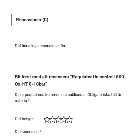
a
t
Recensioner (0)
o
r
U
n
Det finns inga recensioner än.
i
c
o
n
Bli först med att recensera ”Regulator Unicontroll 500
t
Ox HT 0-10bar”
r
o
Din e-postadress kommer inte publiceras.
Obligatoriska fält är
märkta
*
l
l
5
Ditt betyg
*
0
0
Din recension
*