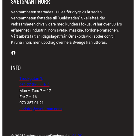
SVETSMAN I NORR
Verksamheten startades i Luleå för drygt 20 år sedan.
Verksamheten flyttades till ”Guldstaden” Skellefteå där
verksamheten drivs vidare med kunden i fokus. Vi har över 30 års
erfarenhet i industrin inom svets-, maskin-, fordons-branschen.
Vårt arbetsfält är i dagsläget från Örnsköldsvik i söder och till
Kiruna i norr, men uppdrag över hela Sverige kan utföras.
Facebook
INFO
Truckgatan 1,
931 27 Skellefteå
Mån – Tors 7 – 17
Fre 7 – 16
070-357 01 21
christer@svetsman.com
© 2025
Svetsman i norr
Designad av
SNPS