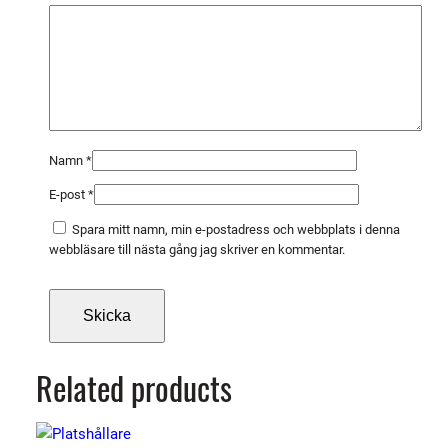
O
x
H
T
0
-
1
Namn
*
0
E-post
*
b
a
Spara mitt namn, min e-postadress och webbplats i denna
r
webbläsare till nästa gång jag skriver en kommentar.
m
ä
n
g
d
Related products