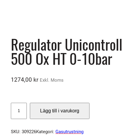
Regulator Unicontroll
500 Ox HT 0-10bar
1274,00
kr
Exkl. Moms
R
Lägg till i varukorg
e
g
u
SKU:
309226
Kategori:
Gasutrustning
l