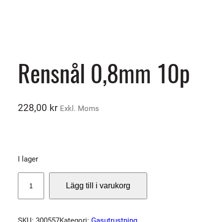
Rensnål 0,8mm 10p
228,00
kr
Exkl. Moms
I lager
R
Lägg till i varukorg
e
n
s
SKU:
300557
Kategori:
Gasutrustning