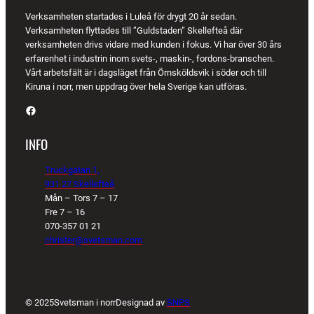
Verksamheten startades i Luleå för drygt 20 år sedan.
Verksamheten flyttades till ”Guldstaden” Skellefteå där
verksamheten drivs vidare med kunden i fokus. Vi har över 30 års
erfarenhet i industrin inom svets-, maskin-, fordons-branschen.
Vårt arbetsfält är i dagsläget från Örnsköldsvik i söder och till
Kiruna i norr, men uppdrag över hela Sverige kan utföras.
Facebook
INFO
Truckgatan 1,
931 27 Skellefteå
Mån – Tors 7 – 17
Fre 7 – 16
070-357 01 21
christer@svetsman.com
© 2025
Svetsman i norr
Designad av
SNPS