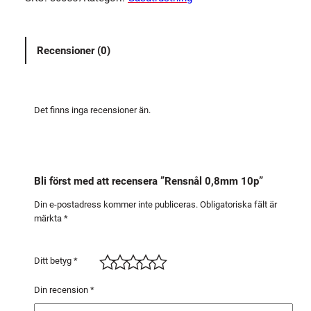
n
å
l
Recensioner (0)
0
,
8
m
Det finns inga recensioner än.
m
1
0
p
Bli först med att recensera ”Rensnål 0,8mm 10p”
m
ä
Din e-postadress kommer inte publiceras.
Obligatoriska fält är
märkta
*
n
g
d
Ditt betyg
*
Din recension
*