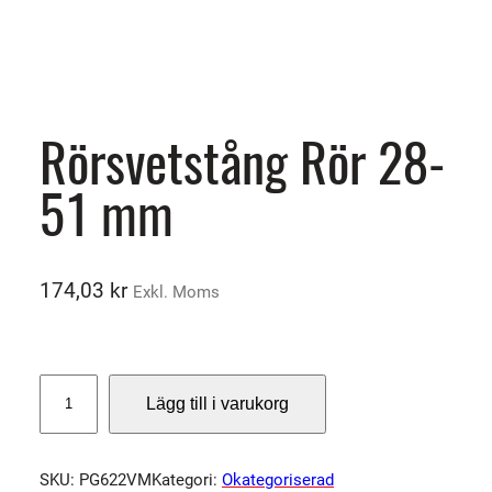
Rörsvetstång Rör 28-
51 mm
174,03
kr
Exkl. Moms
R
Lägg till i varukorg
ö
r
s
SKU:
PG622VM
Kategori:
Okategoriserad
v