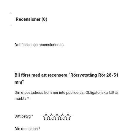
e
t
Recensioner (0)
s
t
å
n
Det finns inga recensioner än.
g
R
ö
r
Bli först med att recensera ”Rörsvetstång Rör 28-51
2
mm”
8
-
Din e-postadress kommer inte publiceras.
Obligatoriska fält är
märkta
*
5
1
m
Ditt betyg
*
m
m
Din recension
*