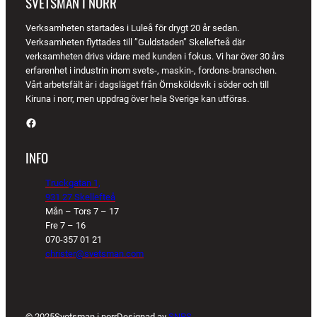
SVETSMAN I NORR
Verksamheten startades i Luleå för drygt 20 år sedan.
Verksamheten flyttades till ”Guldstaden” Skellefteå där
verksamheten drivs vidare med kunden i fokus. Vi har över 30 års
erfarenhet i industrin inom svets-, maskin-, fordons-branschen.
Vårt arbetsfält är i dagsläget från Örnsköldsvik i söder och till
Kiruna i norr, men uppdrag över hela Sverige kan utföras.
Facebook
INFO
Truckgatan 1,
931 27 Skellefteå
Mån – Tors 7 – 17
Fre 7 – 16
070-357 01 21
christer@svetsman.com
© 2025
Svetsman i norr
Designad av
SNPS