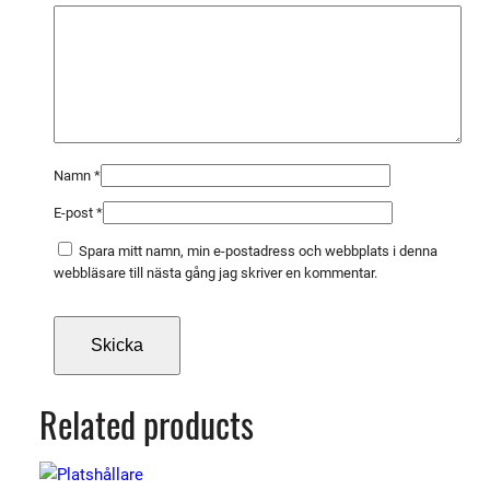
ä
n
g
d
Namn
*
E-post
*
Spara mitt namn, min e-postadress och webbplats i denna
webbläsare till nästa gång jag skriver en kommentar.
Related products