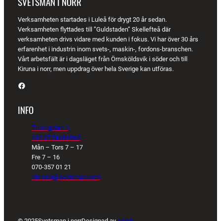
SVETSMAN I NORR
Verksamheten startades i Luleå för drygt 20 år sedan.
Verksamheten flyttades till ”Guldstaden” Skellefteå där
verksamheten drivs vidare med kunden i fokus. Vi har över 30 års
erfarenhet i industrin inom svets-, maskin-, fordons-branschen.
Vårt arbetsfält är i dagsläget från Örnsköldsvik i söder och till
Kiruna i norr, men uppdrag över hela Sverige kan utföras.
Facebook
INFO
Truckgatan 1,
931 27 Skellefteå
Mån – Tors 7 – 17
Fre 7 – 16
070-357 01 21
christer@svetsman.com
© 2025
Svetsman i norr
Designad av
SNPS