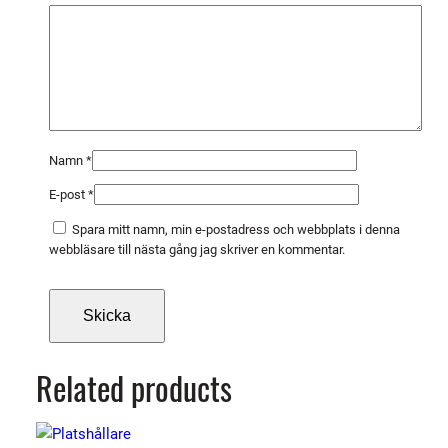
ä
n
g
d
Namn
*
E-post
*
Spara mitt namn, min e-postadress och webbplats i denna
webbläsare till nästa gång jag skriver en kommentar.
Related products