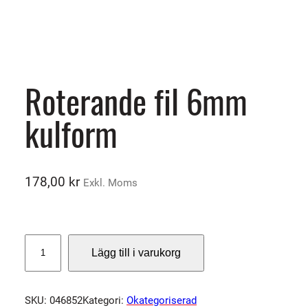
Roterande fil 6mm
kulform
178,00
kr
Exkl. Moms
R
Lägg till i varukorg
o
t
e
SKU:
046852
Kategori:
Okategoriserad
r