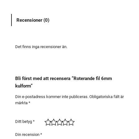
a
n
Recensioner (0)
d
e
f
i
Det finns inga recensioner än.
l
6
m
m
Bli först med att recensera ”Roterande fil 6mm
k
kulform”
u
l
Din e-postadress kommer inte publiceras.
Obligatoriska fält är
märkta
*
f
o
r
Ditt betyg
*
m
m
Din recension
*