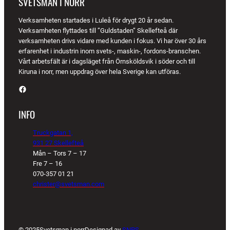
SVETSMAN I NORR
Verksamheten startades i Luleå för drygt 20 år sedan.
Verksamheten flyttades till ”Guldstaden” Skellefteå där
verksamheten drivs vidare med kunden i fokus. Vi har över 30 års
erfarenhet i industrin inom svets-, maskin-, fordons-branschen.
Vårt arbetsfält är i dagsläget från Örnsköldsvik i söder och till
Kiruna i norr, men uppdrag över hela Sverige kan utföras.
Facebook
INFO
Truckgatan 1,
931 27 Skellefteå
Mån – Tors 7 – 17
Fre 7 – 16
070-357 01 21
christer@svetsman.com
© 2025
Svetsman i norr
Designad av
SNPS