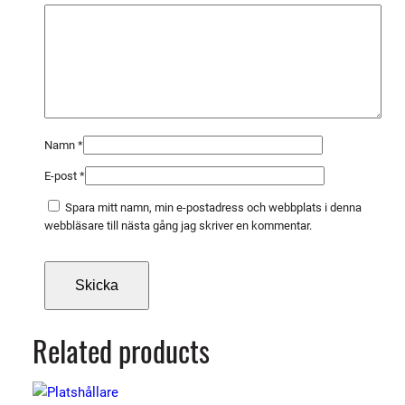
D
I
N
m
ä
n
g
Namn
*
d
E-post
*
Spara mitt namn, min e-postadress och webbplats i denna
webbläsare till nästa gång jag skriver en kommentar.
Related products