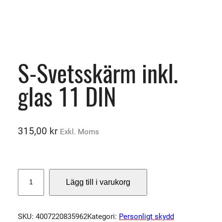
S-Svetsskärm inkl.
glas 11 DIN
315,00
kr
Exkl. Moms
S
Lägg till i varukorg
-
S
v
SKU:
4007220835962
Kategori:
Personligt skydd
e