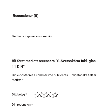
t
s
Recensioner (0)
s
k
ä
r
Det finns inga recensioner än.
m
i
n
k
Bli först med att recensera ”S-Svetsskärm inkl. glas
l
11 DIN”
.
g
Din e-postadress kommer inte publiceras.
Obligatoriska fält är
märkta
*
l
a
s
Ditt betyg
*
1
1
Din recension
*