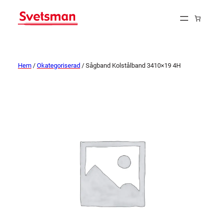
Hem
/
Okategoriserad
/ Sågband Kolstålband 3410×19 4H