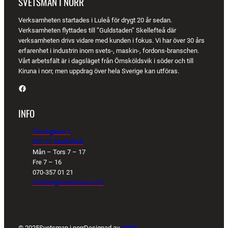
SVETSMAN I NORR
Verksamheten startades i Luleå för drygt 20 år sedan.
Verksamheten flyttades till ”Guldstaden” Skellefteå där
verksamheten drivs vidare med kunden i fokus. Vi har över 30 års
erfarenhet i industrin inom svets-, maskin-, fordons-branschen.
Vårt arbetsfält är i dagsläget från Örnsköldsvik i söder och till
Kiruna i norr, men uppdrag över hela Sverige kan utföras.
Facebook
INFO
Truckgatan 1,
931 27 Skellefteå
Mån – Tors 7 – 17
Fre 7 – 16
070-357 01 21
christer@svetsman.com
© 2025
Svetsman i norr
Designad av
SNPS