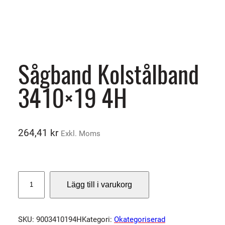
Sågband Kolstålband
3410×19 4H
264,41
kr
Exkl. Moms
S
Lägg till i varukorg
å
g
b
SKU:
9003410194H
Kategori:
Okategoriserad
a