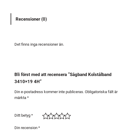
n
d
Recensioner (0)
K
o
l
s
Det finns inga recensioner än.
t
å
l
b
Bli först med att recensera ”Sågband Kolstålband
a
3410×19 4H”
n
d
Din e-postadress kommer inte publiceras.
Obligatoriska fält är
märkta
*
3
4
1
Ditt betyg
*
0
×
Din recension
*