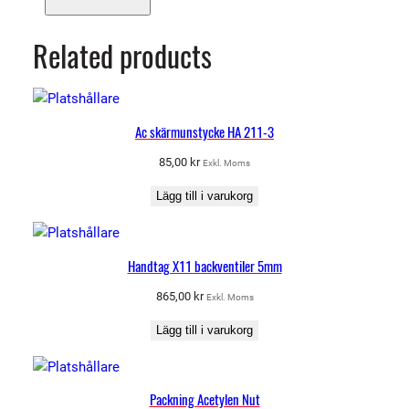
ä
n
Related products
g
d
Ac skärmunstycke HA 211-3
85,00
kr
Exkl. Moms
Lägg till i varukorg
Handtag X11 backventiler 5mm
865,00
kr
Exkl. Moms
Lägg till i varukorg
Packning Acetylen Nut