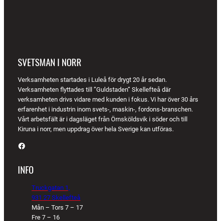
SVETSMAN I NORR
Verksamheten startades i Luleå för drygt 20 år sedan.
Verksamheten flyttades till ”Guldstaden” Skellefteå där
verksamheten drivs vidare med kunden i fokus. Vi har över 30 års
erfarenhet i industrin inom svets-, maskin-, fordons-branschen.
Vårt arbetsfält är i dagsläget från Örnsköldsvik i söder och till
Kiruna i norr, men uppdrag över hela Sverige kan utföras.
Facebook
INFO
Truckgatan 1,
931 27 Skellefteå
Mån – Tors 7 – 17
Fre 7 – 16