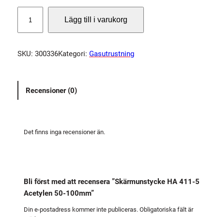
S
Lägg till i varukorg
k
ä
r
SKU:
300336
Kategori:
Gasutrustning
m
u
n
Recensioner (0)
s
t
y
c
Det finns inga recensioner än.
k
e
H
A
Bli först med att recensera ”Skärmunstycke HA 411-5
4
Acetylen 50-100mm”
1
1
Din e-postadress kommer inte publiceras.
Obligatoriska fält är