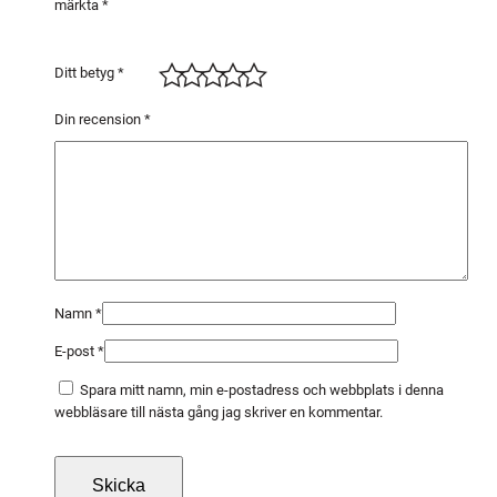
märkta
*
-
5
A
Ditt betyg
*
c
e
Din recension
*
t
y
l
e
n
5
0
Namn
*
-
E-post
*
1
0
Spara mitt namn, min e-postadress och webbplats i denna
0
webbläsare till nästa gång jag skriver en kommentar.
m
m
m